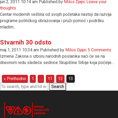
jun 2, 2011 10:14 am
Published by
Milos Djajic
Leave your
thoughts
Centar modernih veština od svojih početaka nastoji da razvija
programe političkog obrazovanja i pruži pomoć i podršku
mladim...
Stvarnih 30 odsto
maj 1, 2011 10:34 am
Published by
Milos Djajic
5 Comments
Izmene Zakona o izboru narodnih poslanika naći će se na
dnevnom redu sledeće sednice Skupštine Srbije koja počinje...
« Prethodno
1
…
11
12
13
Search