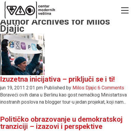
Author Archives for Milos
Djajic
Izuzetna inicijativa – priključi se i ti!
jun 19, 2011 2:01 pm
Published by
Milos Djajic
6 Comments
Boraveći ovih dana u Berlinu kao gost nemačkog Ministartsva
inostranih poslova na blogger tour-u jedan projekat, koji nam...
Političko obrazovanje u demokratskoj
tranziciji – izazovi i perspektive