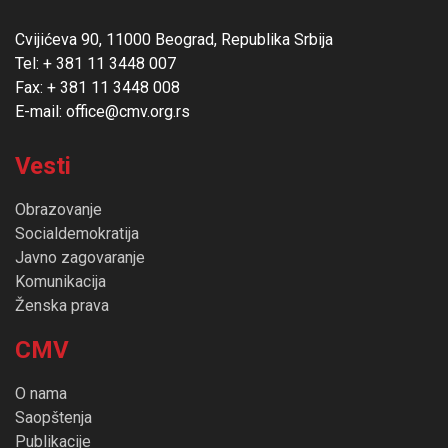
Cvijićeva 90, 11000 Beograd, Republika Srbija
Tel: + 381 11 3448 007
Fax: + 381 11 3448 008
E-mail: office@cmv.org.rs
Vesti
Obrazovanje
Socialdemokratija
Javno zagovaranje
Komunikacija
Ženska prava
CMV
O nama
Saopštenja
Publikacije