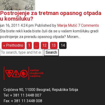
Postrojenje za tretman opasnog otpada
u komšiluku?
jun 16, 2011 4:24 pm
Published by
Marija Mutić
7 Comments
Šta biste rekli kada biste čuli da se u vašem komšiluku gradi
postrojenje za preradu opasnog otpada? Moram...
« Prethodno
1
…
12
13
14
Search
Cvijićeva 90, 11000 Beograd, Republika Srbija
Tel: + 381 11 3448 007
Fax: + 381 11 3448 008