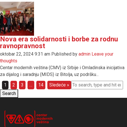
Nova era solidarnosti i borbe za rodnu
ravnopravnost
oktobar 22, 2024 9:31 am
Published by
admin
Leave your
thoughts
Centar modernih veština (CMV) iz Srbije i Omladinska inicijativa
za dijalog i saradnju (MIDS) iz Bitolja, uz podršku...
1
2
3
…
14
Sledeće »
Search