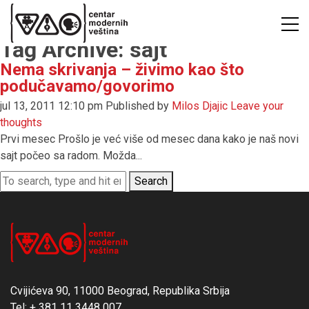
Tag Archive: sajt
Nema skrivanja – živimo kao što
podučavamo/govorimo
jul 13, 2011 12:10 pm
Published by
Milos Djajic
Leave your
thoughts
Prvi mesec Prošlo je već više od mesec dana kako je naš novi
sajt počeo sa radom. Možda...
Search
Cvijićeva 90, 11000 Beograd, Republika Srbija
Tel: + 381 11 3448 007