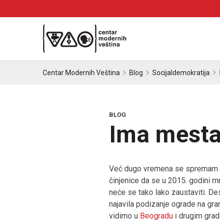
Centar Modernih Veština
Blog
Socijaldemokratija
BLOG
Ima mesta
Već dugo vremena se spremam da 
činjenice da se u 2015. godini m
neće se tako lako zaustaviti. D
najavila podizanje ograde na gran
vidimo u
Beogradu
i drugim grad