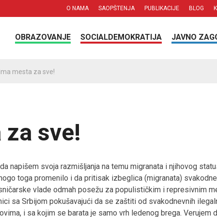
O NAMA
SAOPŠTENJA
PUBLIKACIJE
BLOG
OBRAZOVANJE
SOCIALDEMOKRATIJA
JAVNO ZAG
Ima mesta za sve!
 za sve!
napišem svoja razmišljanja na temu migranata i njihovog status
nogo toga promenilo i da pritisak izbeglica (migranata) svakodn
esničarske vlade odmah posežu za populističkim i represivnim m
ici sa Srbijom pokušavajući da se zaštiti od svakodnevnih ilegalni
ovima, i sa kojim se barata je samo vrh ledenog brega. Verujem 