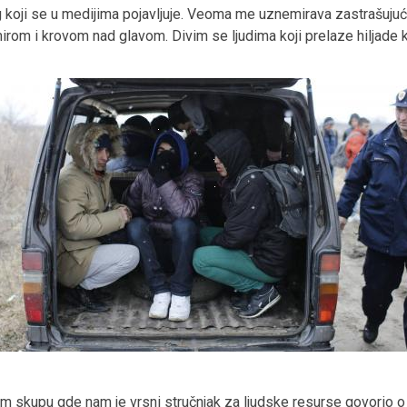
koji se u medijima pojavljuje. Veoma me uznemirava zastrašujući 
mirom i krovom nad glavom. Divim se ljudima koji prelaze hiljade 
m skupu gde nam je vrsni stručnjak za ljudske resurse govorio o