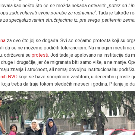
elovala kao nešto što će se možda nekada ostvariti:
„potez od Li
opa zadovoljavati svoje potrebe za radnicima“
. Tada je takođe r
 za specijalizovanim stručnjacima iz, pre svega, perifernih zema
mna
za ovo što joj se događa. Svi se sećamo protesta koji su organi
azali da se ne možemo podičiti tolerancijom. Na mnogim mestima gd
u, održavani su
protesti
. Još tada je apelovano na institucije da mor
 druge i drugačije, jer će migranata biti samo više, a ne manje. O
maju znanja i stručnost, ali nemaj dovoljnu institucionalnu podr
enih NVO
koje se bave socijalnom zaštitom, u decembru prošle g
 koja treba da traje tokom sledećih meseci i godina. Pitanje je d