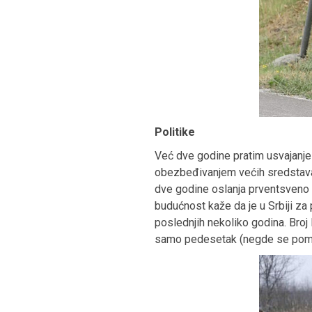
Politike
Već dve godine pratim usvajanje
obezbeđivanjem većih sredstava 
dve godine oslanja prventsveno n
budućnost kaže da je u Srbiji z
poslednjih nekoliko godina. Broj lj
samo pedesetak (negde se pominj