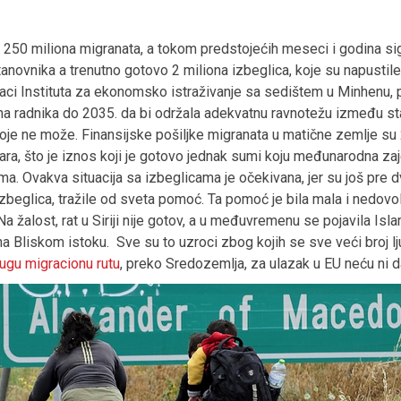
 250 miliona migranata, a tokom predstojećih meseci i godina sigur
tanovnika a trenutno gotovo 2 miliona izbeglica, koje su napustile
ci Instituta za ekonomsko istraživanje sa sedištem u Minhenu, 
na radnika do 2035. da bi održala adekvatnu ravnotežu između st
oje ne može. Finansijske pošiljke migranata u matične zemlje su 
ara, što je iznos koji je gotovo jednak sumi koju međunarodna zaj
. Ovakva situacija sa izbeglicama je očekivana, jer su još pre d
 izbeglica, tražile od sveta pomoć. Ta pomoć je bila mala i nedovo
 žalost, rat u Siriji nije gotov, a u međuvremenu se pojavila Isl
a Bliskom istoku. Sve su to uzroci zbog kojih se sve veći broj lj
ugu migracionu rutu
, preko Sredozemlja, za ulazak u EU neću ni 