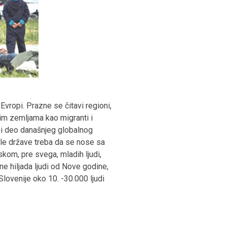
Evropi. Prazne se čitavi regioni,
ekim zemljama kao migranti i
vni deo današnjeg globalnog
le države treba da se nose sa
om, pre svega, mladih ljudi,
e hiljada ljudi od Nove godine,
Slovenije oko 10. -30.000 ljudi