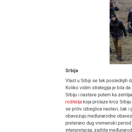
Srbija
Vlast u Srbiji se tek poslednjih
Koliko vidim strategija je bila d
Srbiju i nastave putem ka zemlja
roditelja
koja prolaze kroz Srbiju 
se priliv izbeglica nastavi, čak i
obavezuju međunarodne obaveze. 
preterano dug vremenski period 
interpretacija, zaštita međunarod