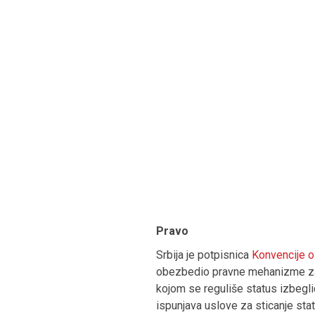
Pravo
Srbija je potpisnica
Konvencije o
obezbedio pravne mehanizme za 
kojom se reguliše status izbegli
ispunjava uslove za sticanje sta