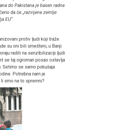
bana do Pakistana je basen radne
ečeno da će
„razvijene zemlje
lja EU“
.
zovani protiv ljudi koji traže
e su oni bili smešteni, u Banji
aju raditi na senzibilizaciji ljudi
pet se taj ogroman posao ostavlja
šku. Setimo se samo pokušaja
odine. Potrebna nam je
a li smo na to spremni?