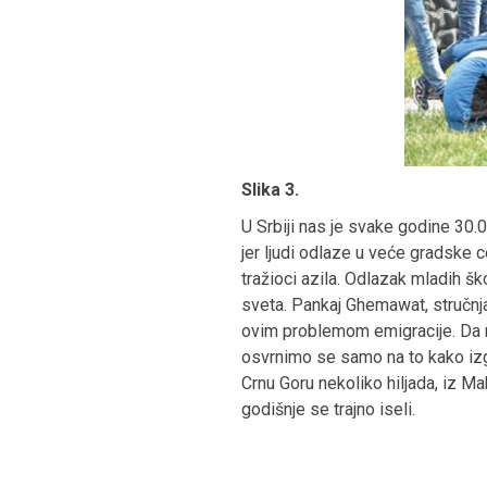
Slika 3.
U Srbiji nas je svake godine 30.0
jer ljudi odlaze u veće gradske ce
tražioci azila. Odlazak mladih š
sveta. Pankaj Ghemawat, stručnj
ovim problemom emigracije. Da n
osvrnimo se samo na to kako izg
Crnu Goru nekoliko hiljada, iz Ma
godišnje se trajno iseli.