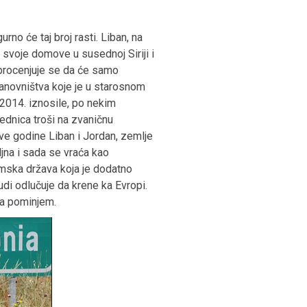
no će taj broj rasti. Liban, na
 svoje domove u susednoj Siriji i
procenjuje se da će samo
anovništva koje je u starosnom
2014. iznosile, po nekim
ednica troši na zvaničnu
ve godine Liban i Jordan, zemlje
ljna i sada se vraća kao
amska država koja je dodatno
udi odlučuje da krene ka Evropi.
da pominjem.