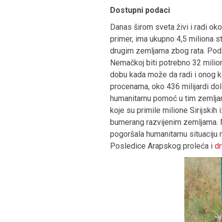
Dostupni podaci
Danas širom sveta živi i radi oko
primer, ima ukupno 4,5 miliona s
drugim zemljama zbog rata. Poda
Nemačkoj biti potrebno 32 milio
dobu kada može da radi i onog k
procenama, oko 436 milijardi dol
humanitarnu pomoć u tim zemljama
koje su primile milione Sirijskih
bumerang razvijenim zemljama. Na
pogoršala humanitarnu situaciju n
Posledice Arapskog proleća i
dr