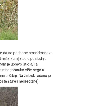
anke da se podnose amandmani za
t naša zemlja se u poslednje
am je upravo stigla. Ta
je mnogostruko više nego u
ina u Srbiji. Na žalost, rešeno je
sta šture i neprecizne).