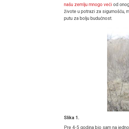
našu zemlju mnogo veći
od onog 
živote u potrazi za sigurnošću, 
putu za bolju budućnost.
Slika 1.
Pre 4-5 godina bio sam na jedno