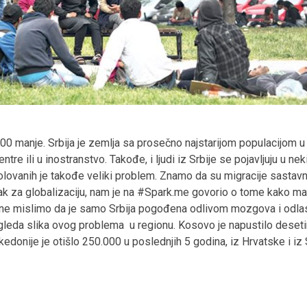
00 manje. Srbija je zemlja sa prosečno najstarijom populacijom u 
ntre ili u inostranstvo. Takođe, i ljudi iz Srbije se pojavljuju u n
kolovanih je takođe veliki problem. Znamo da su migracije sasta
ak za globalizaciju, nam je na #Spark.me govorio o tome kako ma
e mislimo da je samo Srbija pogođena odlivom mozgova i odlask
leda slika ovog problema u regionu. Kosovo je napustilo desetin
kedonije je otišlo 250.000 u poslednjih 5 godina, iz Hrvatske i iz 