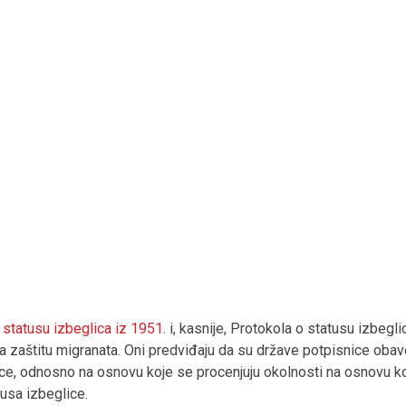
 statusu izbeglica iz 1951.
i, kasnije, Protokola o statusu izbegl
zaštitu migranata. Oni predviđaju da su države potpisnice obav
ce, odnosno na osnovu koje se procenjuju okolnosti na osnovu koji
tusa izbeglice.