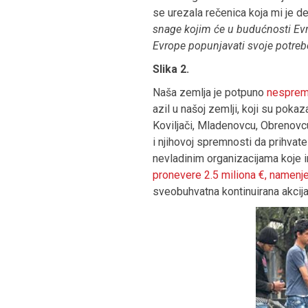
se urezala rečenica koja mi je d
snage kojim će u budućnosti Evr
Evrope popunjavati svoje potrebe
Slika 2.
Naša zemlja je potpuno
nespre
azil u našoj zemlji, koji su pok
Koviljači, Mladenovcu, Obrenovc
i njihovoj spremnosti da prihvate
nevladinim organizacijama koje i
pronevere 2.5 miliona €, namenj
sveobuhvatna kontinuirana akcija