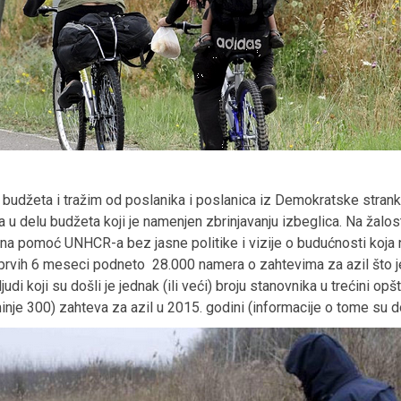
 budžeta i tražim od poslanika i poslanica iz Demokratske str
u delu budžeta koji je namenjen zbrinjavanju izbeglica. Na žalos
a pomoć UNHCR-a bez jasne politike i vizije o budućnosti koja n
a prvih 6 meseci podneto 28.000 namera o zahtevima za azil što 
udi koji su došli je jednak (ili veći) broju stanovnika u trećini opšt
e 300) zahteva za azil u 2015. godini (informacije o tome su do