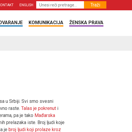
Traži
KONTAKT
ENGLISH
OVARANJE
KOMUNIKACIJA
ŽENSKA PRAVA
a u Srbiji. Svi smo svesni
evno raste.
Talas je pokrenut
i
erama, pa je tako
Mađarska
h prelazaka iste. Broj ljudi koje
da je
broj ljudi koji prolaze kroz