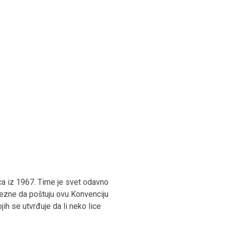
ica iz 1967. Time je svet odavno
ezne da poštuju ovu Konvenciju
h se utvrđuje da li neko lice