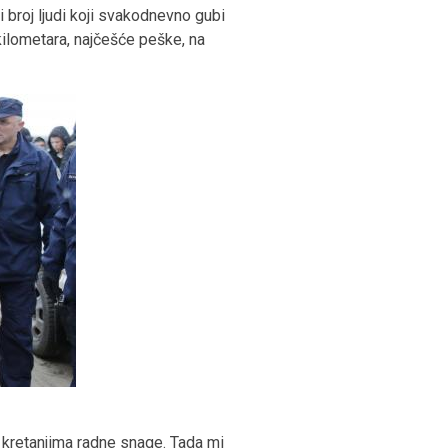
broj ljudi koji svakodnevno gubi
kilometara, najčešće peške, na
 kretanjima radne snage. Tada mi