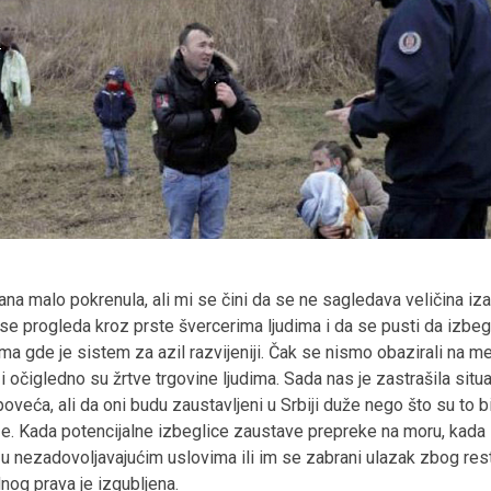
 dana malo pokrenula, ali mi se čini da se ne sagledava veličina 
a se progleda kroz prste švercerima ljudima i da se pusti da izbeg
ma gde je sistem za azil razvijeniji. Čak se nismo obazirali na m
i očigledno su žrtve trgovine ljudima. Sada nas je zastrašila situa
 poveća, ali da oni budu zaustavljeni u Srbiji duže nego što su to 
Kada potencijalne izbeglice zaustave prepreke na moru, kada se
u nezadovoljavajućim uslovima ili im se zabrani ulazak zbog rest
nog prava je izgubljena.