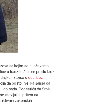
izazova sa kojim se suočavamo.
lice u tranzitu što pre prođu kroz
edisjke natpise o
deci bez
cija da postoji velika šansa da
bili do sada. Podsetiću da Srbiju
 stavljaju u pritvor na
riktivnih zakonskih