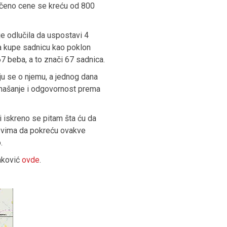
rečeno cene se kreću od 800
e odlučila da uspostavi 4
da kupe sadnicu kao poklon
 beba, a to znači 67 sadnica.
ju se o njemu, a jednog dana
ponašanje i odgovornost prema
i iskreno se pitam šta ću da
 svima da pokreću ovakve
.
anković
ovde
.