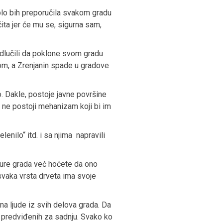
plo bih preporučila svakom gradu
čita jer će mu se, sigurna sam,
odlučili da poklone svom gradu
mom, a Zrenjanin spade u gradove
. Dakle, postoje javne površine
i ne postoji mehanizam koji bi im
enilo“ itd. i sa njima napravili
ture grada već hoćete da ono
svaka vrsta drveta ima svoje
 na ljude iz svih delova grada. Da
u predviđenih za sadnju. Svako ko