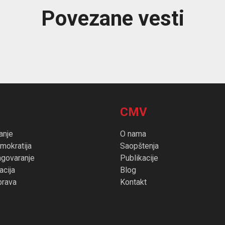
Povezane vesti
CMV
anje
O nama
mokratija
Saopštenja
agovaranje
Publikacije
cija
Blog
prava
Kontakt