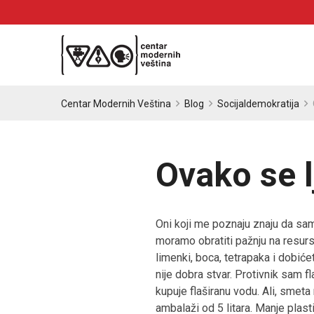
Centar Modernih Veština
Blog
Socijaldemokratija
Ovako se l
Oni koji me poznaju znaju da sa
moramo obratiti pažnju na resurs
limenki, boca, tetrapaka i dobiće
nije dobra stvar. Protivnik sam 
kupuje flaširanu vodu. Ali, smet
ambalaži od 5 litara. Manje plast