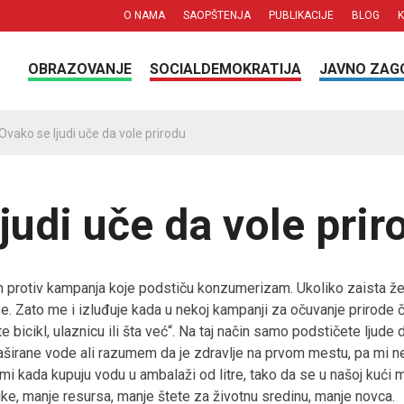
O NAMA
SAOPŠTENJA
PUBLIKACIJE
BLOG
OBRAZOVANJE
SOCIALDEMOKRATIJA
JAVNO ZAG
Ovako se ljudi uče da vole prirodu
judi uče da vole prir
m protiv kampanja koje podstiču konzumerizam. Ukoliko zaista že
e. Zato me i izluđuje kada u nekoj kampanji za očuvanje prirode č
te bicikl, ulaznicu ili šta već“. Na taj način samo podstičete ljud
flaširane vode ali razumem da je zdravlje na prvom mestu, pa mi
a mi kada kupuju vodu u ambalaži od litre, tako da se u našoj kuć
ike, manje resursa, manje štete za životnu sredinu, manje novca.