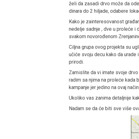
želi da zasadi drvo može da ode
dinara do 2 hiljade, odabere loka
Kako je zainteresovanost građan
nedelje sadnje , dve u proleće i
svakom novorođenom Zrenjanincu.
Ciljna grupa ovog projekta su ug
učiće svoju decu kako da urade i
prirodi.
Zamislite da vi imate svoje drvo
radim sa njima na proleće kada 
kampanje jer jedino na ovaj nač
Ukoliko vas zanima detaljnije kak
Nadam se da će biti sve više ov