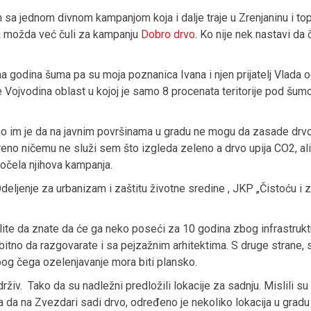
 sa jednom divnom kampanjom koja i dalje traje u Zrenjaninu i to
u možda već čuli za kampanju
Dobro drvo
. Ko nije nek nastavi da 
 godina šuma pa su moja poznanica Ivana i njen prijatelj Vlada 
 je Vojvodina oblast u kojoj je samo 8 procenata teritorije pod šu
no im je da na javnim površinama u gradu ne mogu da zasade drvo
kreno ničemu ne služi sem što izgleda zeleno a drvo upija CO2, al
počela njihova kampanja.
deljenje za urbanizam i zaštitu životne sredine , JKP „Čistoću i zel
.
elite da znate da će ga neko poseći za 10 godina zbog infrastruk
bitno da razgovarate i sa pejzažnim arhitektima. S druge strane, 
zbog čega ozelenjavanje mora biti plansko.
rživ. Tako da su nadležni predložili lokacije za sadnju. Mislili su
 da na Zvezdari sadi drvo, određeno je nekoliko lokacija u grad