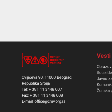
Vesti
Obrazov
Socialde
Cvijićeva 90, 11000 Beograd,
Javno z
Republika Srbija
Komunika
Tel: + 381 11 3448 007
Ženska 
Fax: + 381 11 3448 008
E-mail: office@cmv.org.rs