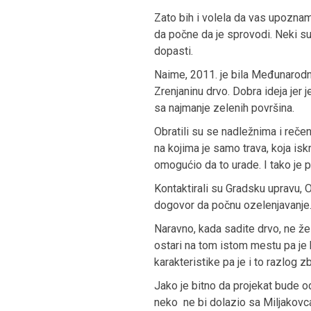
Zato bih i volela da vas upoznam
da počne da je sprovodi. Neki s
dopasti.
Naime, 2011. je bila Međunarodna
Zrenjaninu drvo. Dobra ideja jer
sa najmanje zelenih površina.
Obratili su se nadležnima i reče
na kojima je samo trava, koja is
omogućio da to urade. I tako je 
Kontaktirali su Gradsku upravu, O
dogovor da počnu ozelenjavanje
Naravno, kada sadite drvo, ne ž
ostari na tom istom mestu pa je 
karakteristike pa je i to razlog 
Jako je bitno da projekat bude od
neko ne bi dolazio sa Miljakovca