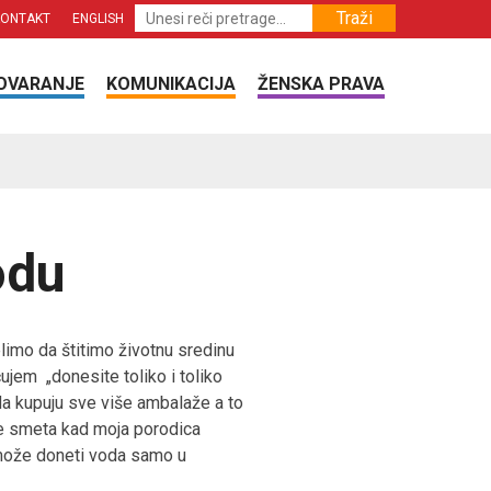
Traži
KONTAKT
ENGLISH
OVARANJE
KOMUNIKACIJA
ŽENSKA PRAVA
odu
limo da štitimo životnu sredinu
ujem „donesite toliko i toliko
e da kupuju sve više ambalaže a to
 ne smeta kad moja porodica
i može doneti voda samo u