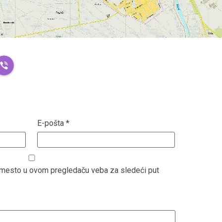
E-pošta
*
b mesto u ovom pregledaču veba za sledeći put