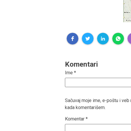
Komentari
Ime
*
Sačuvaj moje ime, e-poštu i ve
kada komentarišem.
Komentar
*