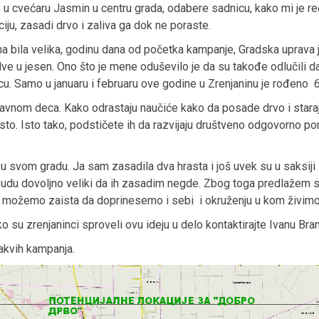
 u cvećaru Jasmin u centru grada, odabere sadnicu, kako mi je 
ciju, zasadi drvo i zaliva ga dok ne poraste.
a bila velika, godinu dana od početka kampanje, Gradska uprava j
 dve u jesen. Ono što je mene oduševilo je da su takođe odlučili 
 Samo u januaru i februaru ove godine u Zrenjaninu je rođeno 67
lavnom deca. Kako odrastaju naučiće kako da posade drvo i stara
sto. Isto tako, podstičete ih da razvijaju društveno odgovorno 
 u svom gradu. Ja sam zasadila dva hrasta i još uvek su u saksiji 
budu dovoljno veliki da ih zasadim negde. Zbog toga predlažem
in možemo zaista da doprinesemo i sebi i okruženju u kom živimo
o su zrenjaninci sproveli ovu ideju u delo kontaktirajte Ivanu Br
akvih kampanja.