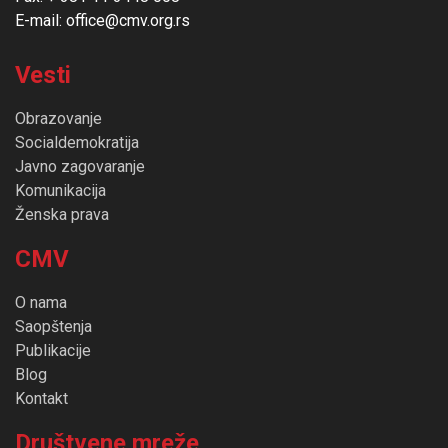
E-mail: office@cmv.org.rs
Vesti
Obrazovanje
Socialdemokratija
Javno zagovaranje
Komunikacija
Ženska prava
CMV
O nama
Saopštenja
Publikacije
Blog
Kontakt
Društvene mreže