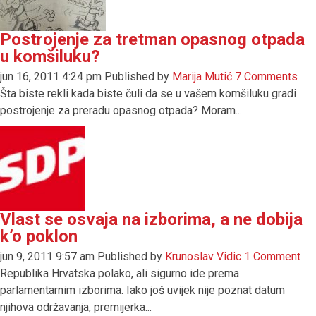
Postrojenje za tretman opasnog otpada
u komšiluku?
jun 16, 2011 4:24 pm
Published by
Marija Mutić
7 Comments
Šta biste rekli kada biste čuli da se u vašem komšiluku gradi
postrojenje za preradu opasnog otpada? Moram...
Vlast se osvaja na izborima, a ne dobija
k’o poklon
jun 9, 2011 9:57 am
Published by
Krunoslav Vidic
1 Comment
Republika Hrvatska polako, ali sigurno ide prema
parlamentarnim izborima. Iako još uvijek nije poznat datum
njihova održavanja, premijerka...