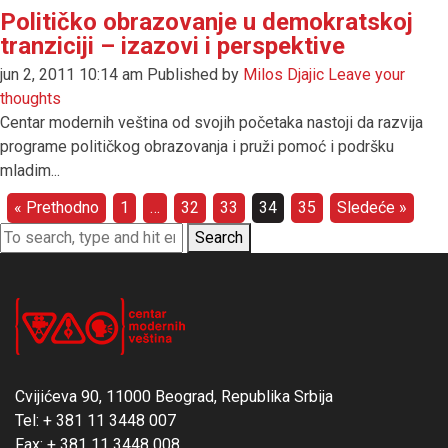
Političko obrazovanje u demokratskoj
tranziciji – izazovi i perspektive
jun 2, 2011 10:14 am
Published by
Milos Djajic
Leave your
thoughts
Centar modernih veština od svojih početaka nastoji da razvija
programe političkog obrazovanja i pruži pomoć i podršku
mladim...
« Prethodno
1
…
32
33
34
35
Sledeće »
Search
Cvijićeva 90, 11000 Beograd, Republika Srbija
Tel: + 381 11 3448 007
Fax: + 381 11 3448 008