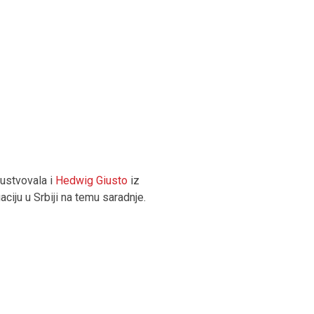
sustvovala i
Hedwig Giusto
iz
ciju u Srbiji na temu saradnje.