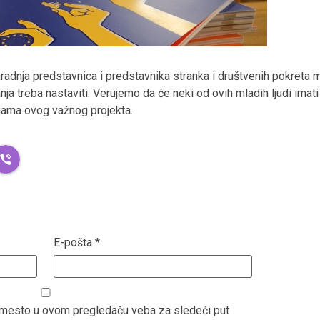
aradnja predstavnica i predstavnika stranka i društvenih pokreta m
anja treba nastaviti. Verujemo da će neki od ovih mladih ljudi imat
jama ovog važnog projekta.
E-pošta
*
b mesto u ovom pregledaču veba za sledeći put