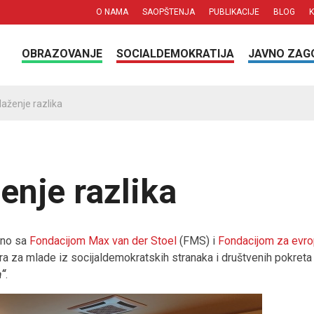
O NAMA
SAOPŠTENJA
PUBLIKACIJE
BLOG
OBRAZOVANJE
SOCIALDEMOKRATIJA
JAVNO ZAG
laženje razlika
enje razlika
dno sa
Fondacijom Max van der Stoel
(FMS) i
Fondacijom za evro
ra za mlade iz socijaldemokratskih stranaka i društvenih pokret
a“
.