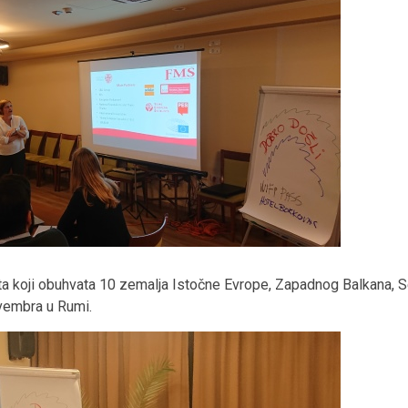
ta koji obuhvata 10 zemalja Istočne Evrope, Zapadnog Balkana, Se
ovembra u Rumi.