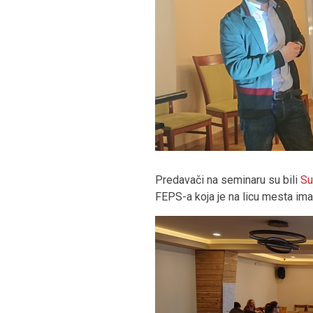
Predavači na seminaru su bili
Su
FEPS-a koja je na licu mesta imal