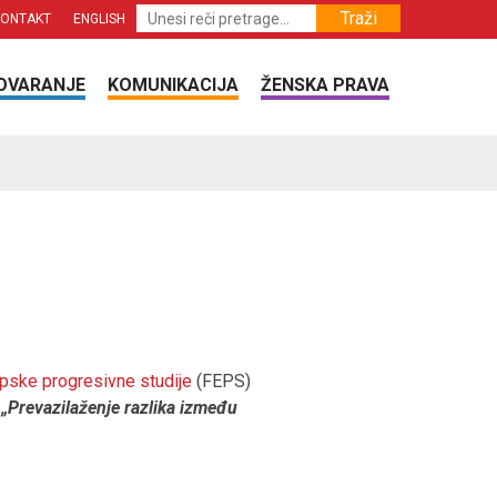
Traži
KONTAKT
ENGLISH
OVARANJE
KOMUNIKACIJA
ŽENSKA PRAVA
pske progresivne studije
(FEPS)
a
„Prevazilaženje razlika između