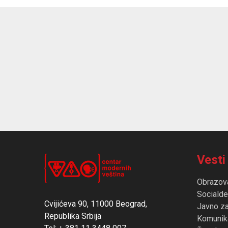
Vesti
Obrazov
Socialde
Cvijićeva 90, 11000 Beograd,
Javno z
Republika Srbija
Komunika