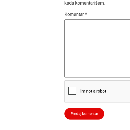
kada komentarišem.
Komentar
*