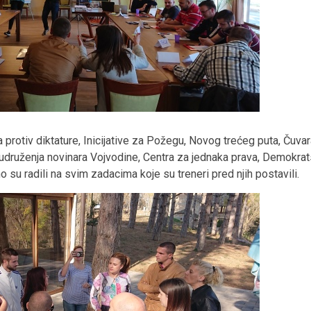
 protiv diktature, Inicijative za Požegu, Novog trećeg puta, Čuva
druženja novinara Vojvodine, Centra za jednaka prava, Demokrat
no su radili na svim zadacima koje su treneri pred njih postavili.