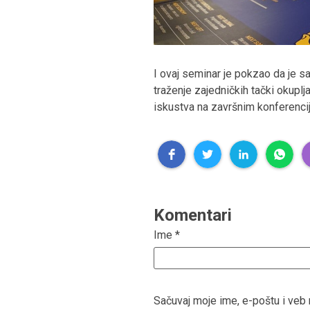
I ovaj seminar je pokzao da je s
traženje zajedničkih tački okuplj
iskustva na završnim konferenci
Komentari
Ime
*
Sačuvaj moje ime, e-poštu i ve