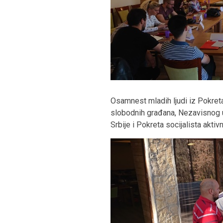
Osamnest mladih ljudi iz Pokreta
slobodnih građana, Nezavisnog u
Srbije i Pokreta socijalista aktiv