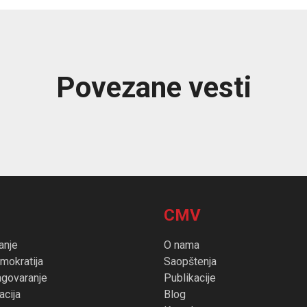
Povezane vesti
CMV
anje
O nama
mokratija
Saopštenja
agovaranje
Publikacije
cija
Blog