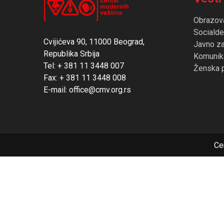
Obrazov
Socialde
Cvijićeva 90, 11000 Beograd,
Javno z
Republika Srbija
Komunika
Tel: + 381 11 3448 007
Ženska 
Fax: + 381 11 3448 008
E-mail: office@cmv.org.rs
Ce