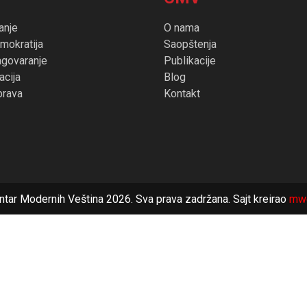
anje
O nama
mokratija
Saopštenja
agovaranje
Publikacije
cija
Blog
prava
Kontakt
ntar Modernih Veština 2026. Sva prava zadržana. Sajt kreirao
mw