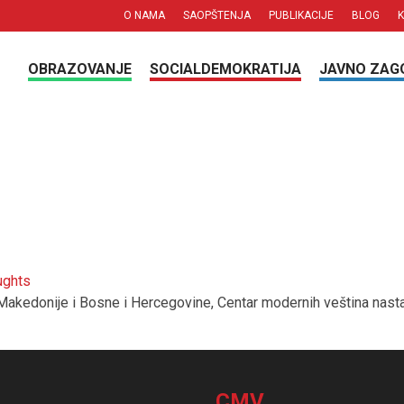
O NAMA
SAOPŠTENJA
PUBLIKACIJE
BLOG
OBRAZOVANJE
SOCIALDEMOKRATIJA
JAVNO ZAG
ughts
akedonije i Bosne i Hercegovine, Centar modernih veština nastavl
CMV