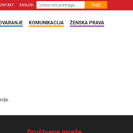
Traži
KONTAKT
ENGLISH
OVARANJE
KOMUNIKACIJA
ŽENSKA PRAVA
ja...
Društvene mreže