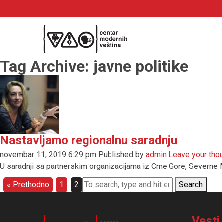
Tag Archive: javne politike
Nastavljamo regionalnu saradnju
novembar 11, 2019 6:29 pm
Published by
admin
Leave your tho
U saradnji sa partnerskim organizacijama iz Crne Gore, Severne M
« Prethodno
1
2
Search
Vesti