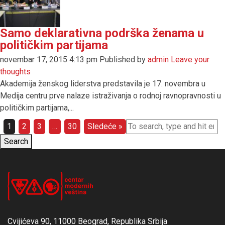
Samo deklarativna podrška ženama u
političkim partijama
novembar 17, 2015 4:13 pm
Published by
admin
Leave your
thoughts
Akademija ženskog liderstva predstavila je 17. novembra u
Medija centru prve nalaze istraživanja o rodnoj ravnopravnosti u
političkim partijama,...
1
2
3
…
30
Sledeće »
Search
Cvijićeva 90, 11000 Beograd, Republika Srbija