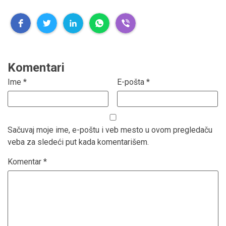
Komentari
Ime
*
E-pošta
*
Sačuvaj moje ime, e-poštu i veb mesto u ovom pregledaču
veba za sledeći put kada komentarišem.
Komentar
*