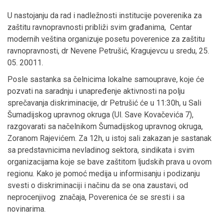
U nastojanju da rad i nadležnosti institucije poverenika za
zaštitu ravnopravnosti približi svim građanima, Centar
modernih veština organizuje posetu poverenice za zaštitu
ravnopravnosti, dr Nevene Petrušić, Kragujevcu u sredu, 25.
05. 20011.
Posle sastanka sa čelnicima lokalne samouprave, koje će
pozvati na saradnju i unapređenje aktivnosti na polju
sprečavanja diskriminacije, dr Petrušić će u 11:30h, u Sali
Šumadijskog upravnog okruga (Ul. Save Kovačevića 7),
razgovarati sa načelnikom Šumadijskog upravnog okruga,
Zoranom Rajevićem. Za 12h, u istoj sali zakazan je sastanak
sa predstavnicima nevladinog sektora, sindikata i svim
organizacijama koje se bave zaštitom ljudskih prava u ovom
regionu. Kako je pomoć medija u informisanju i podizanju
svesti o diskriminaciji i načinu da se ona zaustavi, od
neprocenjivog značaja, Poverenica će se sresti i sa
novinarima.