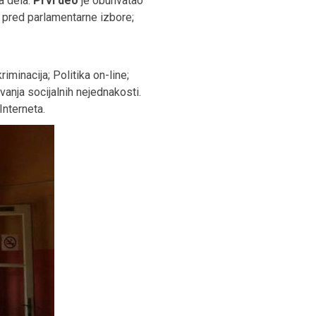
a dela:
Prvi deo
je obuhvatao
a pred parlamentarne izbore;
minacija; Politika on-line;
vanja socijalnih nejednakosti.
Interneta.