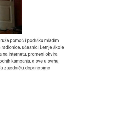
i pruža pomoć i podršku mladim
e radionice, učesnici Letnje škole
a na internetu, promeni okvira
odnih kampanja, a sve u svrhu
 da zajednički doprinosimo