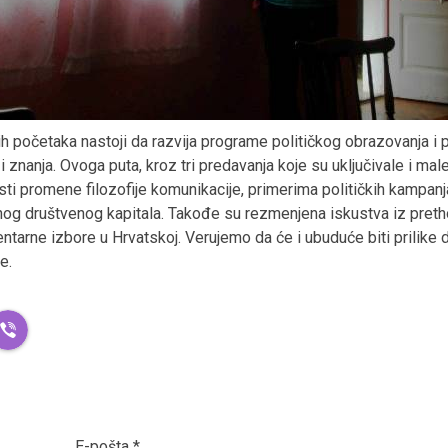
ih početaka nastoji da razvija programe političkog obrazovanja 
 i znanja. Ovoga puta, kroz tri predavanja koje su uključivale i mal
sti promene filozofije komunikacije, primerima političkih kampanj
čnog društvenog kapitala. Takođe su rezmenjena iskustva iz preth
tarne izbore u Hrvatskoj. Verujemo da će i ubuduće biti prilike
e.
E-pošta
*