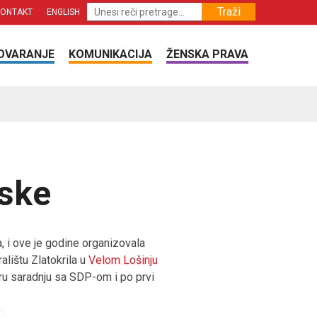
Traži
KONTAKT
ENGLISH
OVARANJE
KOMUNIKACIJA
ŽENSKA PRAVA
tske
a, i ove je godine organizovala
ralištu Zlatokrila u
Velom Lošinju
ru saradnju sa SDP-om i po prvi