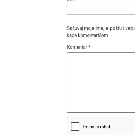
Sačuvaj moje ime, e-poštu i ve
kada komentarišem.
Komentar
*