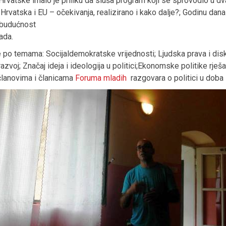
 Hrvatske imalo je priliku da sluša program koji se sprovodio u dv
rvatska i EU – očekivanja, realizirano i kako dalje?; Godinu dan
 budućnost
rada.
 po temama: Socijaldemokratske vrijednosti; Ljudska prava i diskri
zvoj; Značaj ideja i ideologija u politici;Ekonomske politike rješa
 članovima i članicama
Foruma mladih
razgovara o politici u doba 