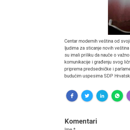
Centar modernih veština od svoj
ljudima za sticanje novih veština
su imali priliku da nauče o važno
komunikacije i građenju svog li
priprema predsedničke i parlamen
budućim uspesima SDP Hrvatsk
Komentari
Ime
*