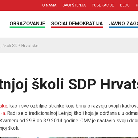
O NAMA
SAOPŠTENJA
PUBLIKACIJE
BLOG
OBRAZOVANJE
SOCIALDEMOKRATIJA
JAVNO ZAG
j školi SDP Hrvatske
tnjoj školi SDP Hrva
tske
, kao i sve ozbiljne stranke koje brinu o razvoju svojih kadrov
P-a
. Radi se o tradicionalnoj Letnjoj školi koja je održana u u odma
Kvarneru od 29.8 do 3.9 2014 godine. CMV je nastavio svoju dob
oj školi.