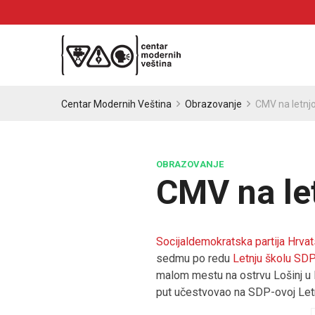
Centar Modernih Veština
Obrazovanje
CMV na letnjo
OBRAZOVANJE
CMV na le
Socijaldemokratska partija Hrva
sedmu po redu
Letnju školu SD
malom mestu na ostrvu Lošinj u 
put učestvovao na SDP-ovoj Letnj