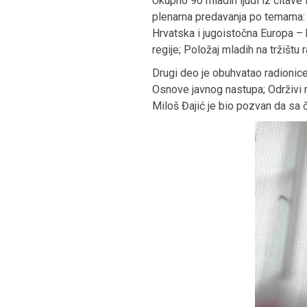
Ukupno 90 mladih ljudi iz čitave
plenarna predavanja po temama: H
Hrvatska i jugoistočna Europa –
regije; Položaj mladih na tržištu 
Drugi deo je obuhvatao radionice
Osnove javnog nastupa; Održivi ra
Miloš Đajić je bio pozvan da sa