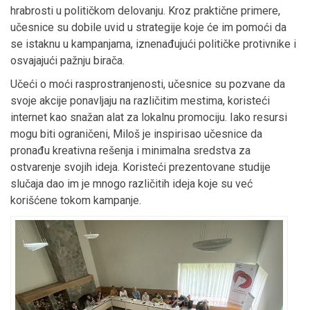
hrabrosti u političkom delovanju. Kroz praktične primere,
učesnice su dobile uvid u strategije koje će im pomoći da
se istaknu u kampanjama, iznenađujući političke protivnike i
osvajajući pažnju birača.
Učeći o moći rasprostranjenosti, učesnice su pozvane da
svoje akcije ponavljaju na različitim mestima, koristeći
internet kao snažan alat za lokalnu promociju. Iako resursi
mogu biti ograničeni, Miloš je inspirisao učesnice da
pronađu kreativna rešenja i minimalna sredstva za
ostvarenje svojih ideja. Koristeći prezentovane studije
slučaja dao im je mnogo različitih ideja koje su već
korišćene tokom kampanje.