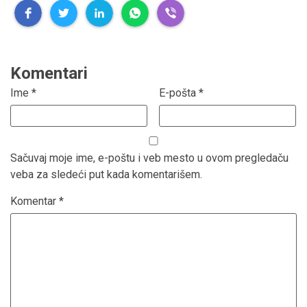
Komentari
Ime
*
E-pošta
*
Sačuvaj moje ime, e-poštu i veb mesto u ovom pregledaču
veba za sledeći put kada komentarišem.
Komentar
*