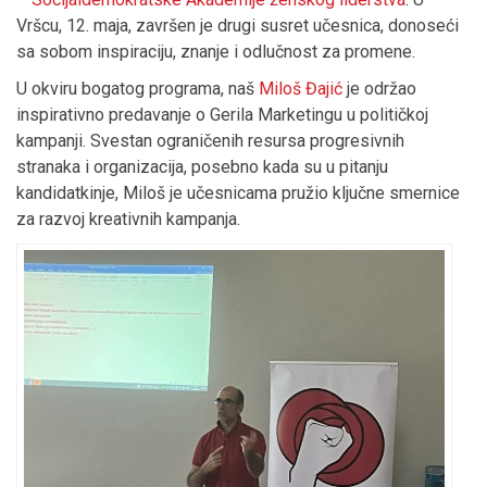
Vršcu, 12. maja, završen je drugi susret učesnica, donoseći
sa sobom inspiraciju, znanje i odlučnost za promene.
U okviru bogatog programa, naš
Miloš Đajić
je održao
inspirativno predavanje o Gerila Marketingu u političkoj
kampanji. Svestan ograničenih resursa progresivnih
stranaka i organizacija, posebno kada su u pitanju
kandidatkinje, Miloš je učesnicama pružio ključne smernice
za razvoj kreativnih kampanja.