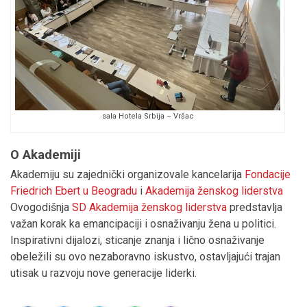
sala Hotela Srbija – Vršac
O Akademiji
Akademiju su zajednički organizovale kancelarija
Fondacije
Friedrich Ebert u Beogradu
i
Akademija ženskog liderstva
Ovogodišnja
SD Akademija ženskog liderstva
predstavlja
važan korak ka emancipaciji i osnaživanju žena u politici.
Inspirativni dijalozi, sticanje znanja i lično osnaživanje
obeležili su ovo nezaboravno iskustvo, ostavljajući trajan
utisak u razvoju nove generacije liderki.