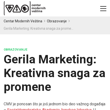
Centar Modernih Veština
Obrazovanje
Gerila Marketing: Kreativna snaga za promene
OBRAZOVANJE
Gerila Marketing:
Kreativna snaga za
promene
CMV je ponosan što je još jednom bio deo važnog događaja
–
Socijaldemokratske Akademije ženskog liderstva
. U