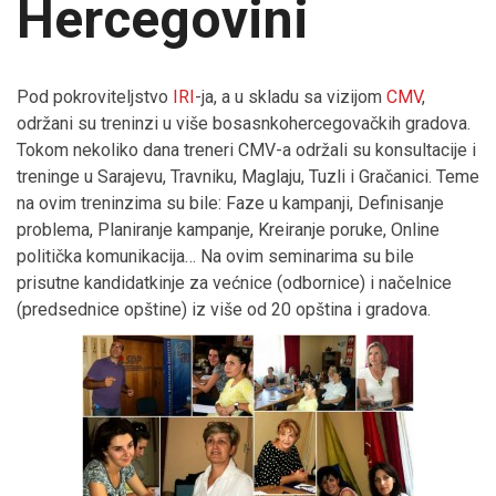
Hercegovini
Pod pokroviteljstvo
IRI
-ja, a u skladu sa vizijom
CMV
,
održani su treninzi u više bosasnkohercegovačkih gradova.
Tokom nekoliko dana treneri CMV-a održali su konsultacije i
treninge u Sarajevu, Travniku, Maglaju, Tuzli i Gračanici. Teme
na ovim treninzima su bile: Faze u kampanji, Definisanje
problema, Planiranje kampanje, Kreiranje poruke, Online
politička komunikacija… Na ovim seminarima su bile
prisutne kandidatkinje za većnice (odbornice) i načelnice
(predsednice opštine) iz više od 20 opština i gradova.