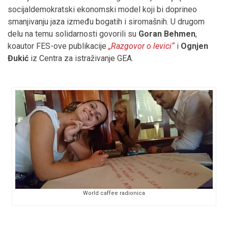
socijaldemokratski ekonomski model koji bi doprineo
smanjivanju jaza između bogatih i siromašnih. U drugom
delu na temu solidarnosti govorili su
Goran Behmen
,
koautor FES-ove publikacije
„Razgovor o levici“
i
Ognjen
Đukić
iz Centra za istraživanje GEA.
World caffee radionica