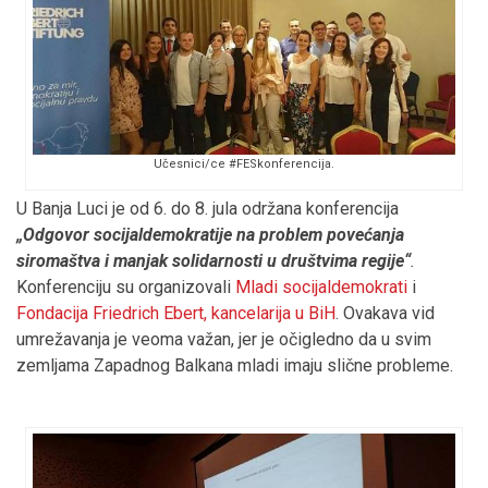
Učesnici/ce #FESkonferencija.
U Banja Luci je od 6. do 8. jula održana konferencija
„Odgovor socijaldemokratije na problem povećanja
siromaštva i manjak solidarnosti u društvima regije“
.
Konferenciju su organizovali
Mladi socijaldemokrati
i
Fondacija Friedrich Ebert, kancelarija u BiH
. Ovakava vid
umrežavanja je veoma važan, jer je očigledno da u svim
zemljama Zapadnog Balkana mladi imaju slične probleme.