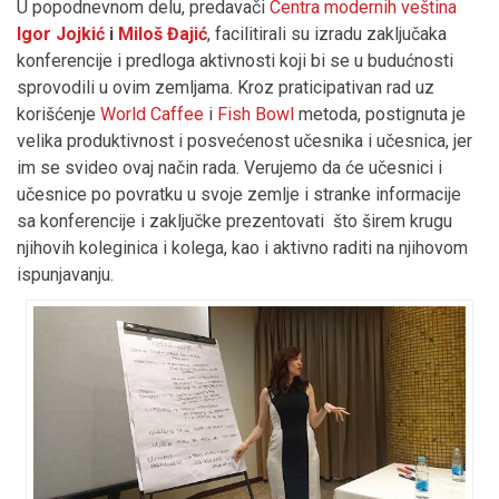
U popodnevnom delu, predavači
Centra modernih veština
Igor Jojkić
i
Miloš Đajić
, facilitirali su izradu zaključaka
konferencije i predloga aktivnosti koji bi se u budućnosti
sprоvodili u ovim zemljama. Kroz praticipativan rad uz
korišćenje
World Caffee
i
Fish Bowl
metoda, postignuta je
velika produktivnost i posvećenost učesnika i učesnica, jer
im se svideo ovaj način rada. Verujemo da će učesnici i
učesnice po povratku u svoje zemlje i stranke informacije
sa konferencije i zaključke prezentovati što širem krugu
njihovih koleginica i kolega, kao i aktivno raditi na njihovom
ispunjavanju.