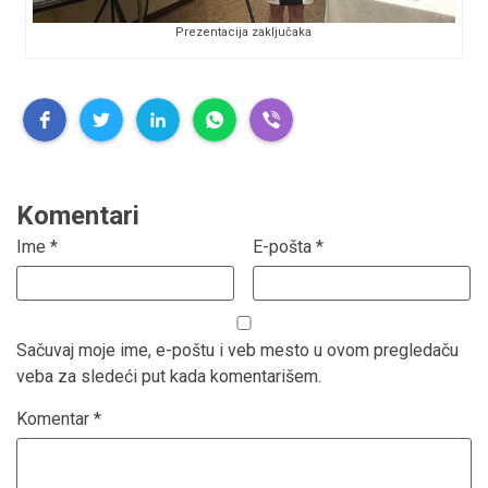
Prezentacija zaključaka
Komentari
Ime
*
E-pošta
*
Sačuvaj moje ime, e-poštu i veb mesto u ovom pregledaču
veba za sledeći put kada komentarišem.
Komentar
*