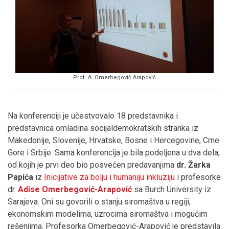
Prof. A. Omerbegović Arapović
Na konferenciji je učestvovalo 18 predstavnika i
predstavnica omladina socijaldemokratskih stranka iz
Makedonije, Slovenije, Hrvatske, Bosne i Hercegovine, Crne
Gore i Srbije. Sama konferencija je bila podeljena u dva dela,
od kojih je prvi deo bio posvećen predavanjima
dr. Žarka
Papića
iz
Inicijative za bolju i humaniju inkluziju
i profesorke
dr.
Adise Omerbegović-Arapović
sa Burch University iz
Sarajeva. Oni su govorili o stanju siromaštva u regiji,
ekonomskim modelima, uzrocima siromaštva i mogućim
rešenjima. Profesorka Omerbegović-Arapović je predstavila