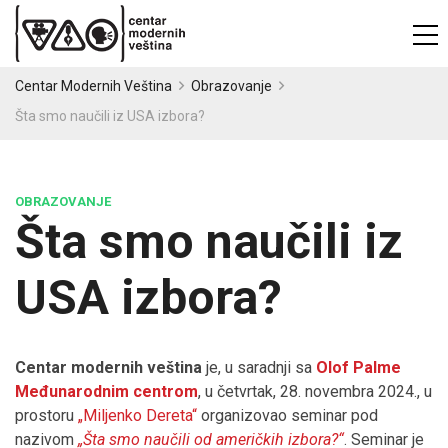
Centar Modernih Veština
Obrazovanje
Šta smo naučili iz USA izbora?
OBRAZOVANJE
Šta smo naučili iz
USA izbora?
Centar modernih veština
je, u saradnji sa
Olof Palme
Međunarodnim centrom
, u četvrtak, 28. novembra 2024., u
prostoru
„Miljenko Dereta“
organizovao seminar pod
nazivom
„Šta smo naučili od američkih izbora?“
. Seminar je