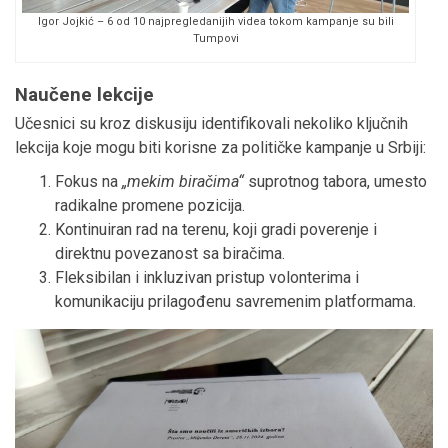
Igor Jojkić – 6 od 10 najpregledanijih videa tokom kampanje su bili
Tumpovi
Naučene lekcije
Učesnici su kroz diskusiju identifikovali nekoliko ključnih
lekcija koje mogu biti korisne za političke kampanje u Srbiji:
Fokus na
„mekim biračima“
suprotnog tabora, umesto
radikalne promene pozicija.
Kontinuiran rad na terenu, koji gradi poverenje i
direktnu povezanost sa biračima.
Fleksibilan i inkluzivan pristup volonterima i
komunikaciju prilagođenu savremenim platformama.