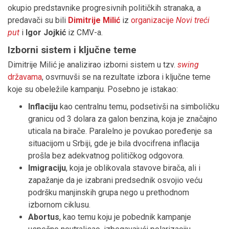
okupio predstavnike progresivnih političkih stranaka, a
predavači su bili
Dimitrije Milić
iz
organizacije
Novi treći
put
i
Igor Jojkić
iz CMV-a.
Izborni sistem i ključne teme
Dimitrije Milić je analizirao izborni sistem u tzv.
swing
državama
, osvrnuvši se na rezultate izbora i ključne teme
koje su obeležile kampanju. Posebno je istakao:
Inflaciju
kao centralnu temu, podsetivši na simboličku
granicu od 3 dolara za galon benzina, koja je značajno
uticala na birače. Paralelno je povukao poređenje sa
situacijom u Srbiji, gde je bila dvocifrena inflacija
prošla bez adekvatnog političkog odgovora.
Imigraciju
, koja je oblikovala stavove birača, ali i
zapažanje da je izabrani predsednik osvojio veću
podršku manjinskih grupa nego u prethodnom
izbornom ciklusu.
Abortus
, kao temu koju je pobednik kampanje