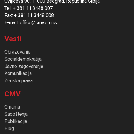
Cvijićeva 90, 11000 Beograd, Republika Srbija
Tel: + 381 11 3448 007
Fax: + 381 11 3448 008
E-mail: office@cmv.org.rs
Vesti
Obrazovanje
Socialdemokratija
Javno zagovaranje
Komunikacija
Ženska prava
CMV
O nama
Saopštenja
Publikacije
Blog