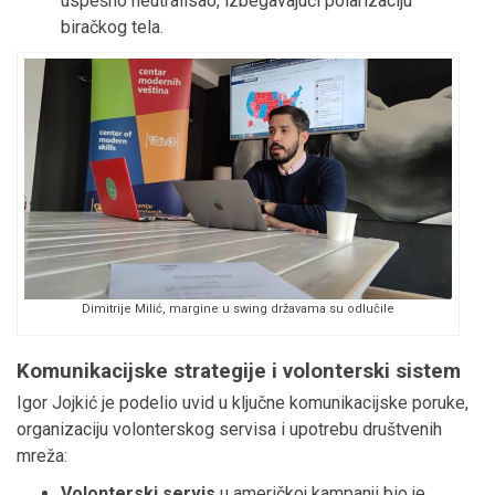
uspešno neutralisao, izbegavajući polarizaciju
biračkog tela.
Dimitrije Milić, margine u swing državama su odlučile
Komunikacijske strategije i volonterski sistem
Igor Jojkić je podelio uvid u ključne komunikacijske poruke,
organizaciju volonterskog servisa i upotrebu društvenih
mreža:
Volonterski servis
u američkoj kampanji bio je