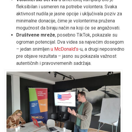
fleksibilan i usmeren na potrebe volontera. Svaka
aktivnost nudila je jasne opcije i uključivala poziv za
minimalne donacije, čime je volonterima pružena
mogućnost da biraju način na koji će se angažovati.
Društvene mreže
, posebno TikTok, pokazale su
ogroman potencijal. Dva videa sa najvećim dosegom
– jedan snimljen
u McDonald’s
-u, a drugi neposredno
pre objave rezultata – jasno su pokazala važnost
autentičnih i pravovremenih sadržaja.