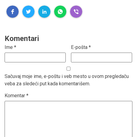
Komentari
Ime
*
E-pošta
*
Sačuvaj moje ime, e-poštu i veb mesto u ovom pregledaču
veba za sledeći put kada komentarišem.
Komentar
*