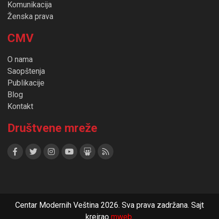
Komunikacija
Ženska prava
CMV
O nama
Saopštenja
Publikacije
Blog
Kontakt
Društvene mreže
Centar Modernih Veština 2026. Sva prava zadržana. Sajt
kreirao
mweb
.