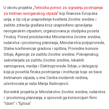
U okviru projekta „
Tehnička pomoć za izgradnju postrojenja
za tretman neorganskog otpada“
koji finansira Evropska
unija, a čiji cilj je unapređenje kvaliteta životne sredine i
zaštite zdravlja građana kroz unapređeno upravljanje
neorganskim otpadom, organizovana je studijska poseta
Finskoj. Pored predstavnika Ministarstva životne sredine,
rudarstva i prostornog planiranja, Ministarstva poljoprivrede,
Stalne konferencije gradova i opština, Privredne komore
Srbije, Agencije za zaštitu životne sredine, Pokrajinskog
sekretarijata za zaštitu životne sredine, lokalnih
samouprava, medija i Elektroprivrede Srbije, u delegaciji
koja je posetila finska postrojenja i institucije koje se bave
tretmanom otpada, u ime Centra modernih veština,
učestvovala je naša Marija Radivojević.
Korisnkik projekta je Ministarstvo životne sredine, rudarstva
i prostornog planiranja, a sprovodi ga konzorcijum firmi
“Idom” i “Eptisa”