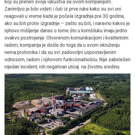
koji su preneli svoja iskustva sa ovom kompanijom.
Zanimljvo je bilo videti i čuti iz prve ruke kako su svi oni
reagovali u vreme kada je počela izgradnja pre 30 godina,
ako su bili protiv izgradnje – zašto su bili, i naravno kakvo je
njihovo mišljenje danas o tome što u komšiluku imaju jedno
ovakvo postrojenje. Otvorenom komunikacijom i kvalitetnim
radom, kompanija je došla do toga da u svom okruženju
nema protivnika i da su svi zadovoljni uspostavljenim
odnosom, radom i njihovom funkcionalnošću. Nije zabeležen
nijedan incident, niti negativan uticaj na životnu sredinu.