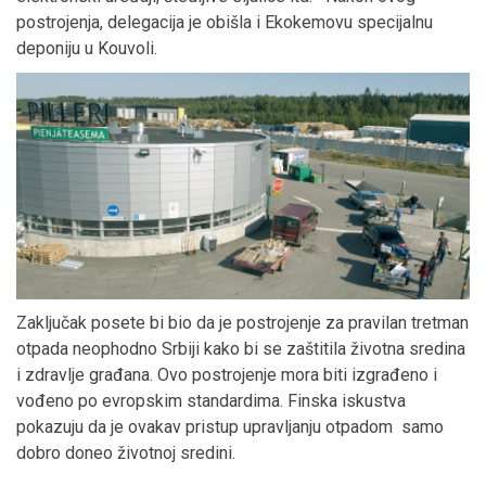
postrojenja, delegacija je obišla i Ekokemovu specijalnu
deponiju u Kouvoli.
Zaključak posete bi bio da je postrojenje za pravilan tretman
otpada neophodno Srbiji kako bi se zaštitila životna sredina
i zdravlje građana. Ovo postrojenje mora biti izgrađeno i
vođeno po evropskim standardima. Finska iskustva
pokazuju da je ovakav pristup upravljanju otpadom samo
dobro doneo životnoj sredini.