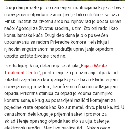
Drugi dan posete je bio namenjen institucijama koje se bave
upravljanjem otpadom. Zanimljivo je bilo čuti čime se bavi
Finski institut za životnu sredinu. Njihov rad je dosta sličan
našoj Agenciji za životnu sredinu, s tim što oni rade i kao
konsultantska kuća. Drugi deo dana je bio posvećen
upoznavanju sa radom Privredne komore Helsinkija i
njihovim angažmanom na području upravljanja otpadom i
uopšte zaštite životne sredine.
Poslednjeg dana, delegacija je obišla
„Kujala Waste
Treatment Center“,
postrojenje za preuzimanje otpada od
lokalnih zajednica i kompanija koje se bavi skladištenjem,
upravljanjem, preradom, transferom i finalnim odlaganjem
otpada. Prijemna stanica za otpad je veoma zanimljivo
konstruisana, u krug su postavljeni različiti kontejneri za
pojedine vrste otpada kao što su: metal, drvo, plastika, itd. U
centralnom delu kruga je prijemni šalter i prostor za
skladištenje opasnog otpada kao što su ulja, baterije,
elektronski uređaji, štedljive sijalice itd. Nakon ovog