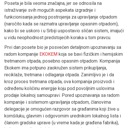
Poseta je bila veoma značajna, jer se odnosila na
istraživanje svih mogućih aspekata izgradnje i
funkcionisanja jednog postrojenja za upravljanje otpadom
(naročito kada se razmatra upravljanje opasnim otpadom),
kako bi se uskoro i u Srbiji uspostavio sličan sistem, imajući
u vidu neophodnost predstojećih koraka u tom pravcu.
Prvi dan posete bio je posvećen detaljnom upoznavanju sa
radom kompanije
EKOKEM
koja se bavi fizičkim i hemijskim
tretmanom otpada, posebno opasnim otpadom. Kompanija
Ekokem ima potpuno zaokružen sistem prikupljanja,
reciklaže, tretmana i odlaganja otpada. Zanimljivo je i da
kroz proces tretmana otpada, ova kompanija proizvodi i
određenu količinu energije koju pod povoljnim uslovima
prodaje lokalnoj samoupravi. Pored upoznavanja sa radom
kompanije i sistemom upravljanja otpadom, članovima
delegacije je omogućen razgovor sa građanima koji žive u
komšiluku, glavnim i odgovornim urednikom lokalnog lista i
članom gradske uprave (u vreme kada je građena fabrika),