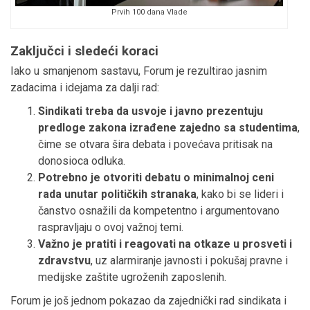
Prvih 100 dana Vlade
Zaključci i sledeći koraci
Iako u smanjenom sastavu, Forum je rezultirao jasnim
zadacima i idejama za dalji rad:
Sindikati treba da usvoje i javno prezentuju
predloge zakona izrađene zajedno sa studentima
,
čime se otvara šira debata i povećava pritisak na
donosioca odluka.
Potrebno je otvoriti debatu o minimalnoj ceni
rada unutar političkih stranaka
, kako bi se lideri i
čanstvo osnažili da kompetentno i argumentovano
raspravljaju o ovoj važnoj temi.
Važno je pratiti i reagovati na otkaze u prosveti i
zdravstvu
, uz alarmiranje javnosti i pokušaj pravne i
medijske zaštite ugroženih zaposlenih.
Forum je još jednom pokazao da zajednički rad sindikata i