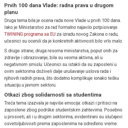
Prvih 100 dana Vlade: radna prava u drugom
planu
Druga tema bila je ocena rada nove Vlade u prvih 100 dana.
Iako je Ministarstvo za rad formalno najavilo potpisivanje
TWINING programa sa EU
za izradu novog Zakona o radu,
učesnici su ocenili da je konkretnih aktivnosti bilo vrlo malo.
S druge strane, druga resorna ministarstva, poput onih za
zdravlje i obrazovanje, bila su veoma aktivna, ali u
negativnom smislu. Učesnici su istakli da su zaposleni u
ovim sektorima doživeli dalje urušavanje uslova rada i
njihovih radnih prava, što dodatno komplikuje ionako tešku
situaciju u javnom sektoru.
Otkazi zbog solidarnosti sa studentima
Treća tema izazvala je najviše emocija: otkazi i pritisci na
zaposlene zbog podrške studentskim zahtevima. Posebno
u prosveti, ali i u drugim sektorima, evidentirani su slučajevi
osvetoljubivosti prema zaposlenima na određeno vreme.