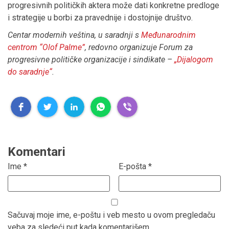
progresivnih političkih aktera može dati konkretne predloge
i strategije u borbi za pravednije i dostojnije društvo.
Centar modernih veština, u saradnji s
Međunarodnim
centrom “Olof Palme”
, redovno organizuje Forum za
progresivne političke organizacije i sindikate –
„Dijalogom
do saradnje“
.
Komentari
Ime
*
E-pošta
*
Sačuvaj moje ime, e-poštu i veb mesto u ovom pregledaču
veba za sledeći put kada komentarišem.