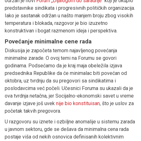
održan je novi
Forum „Dijalogom do saradnje“
koji je okupio
predstavnike sindikata i progresivnih političkih organizacija.
Iako je sastanak održan u našto manjem broju zbog visokih
temperatura i blokada, razgovor je bio izuzetno
konstruktivan i bogat razmenom ideja i perspektiva.
Povećanje minimalne cene rada
Diskusija je započeta temom najavljenog povećanja
minimalne zarade. O ovoj temi na Forumu se govori
godinama. Podsećamo da je kraj maja obeležila izjava
predsednika Republike da će minimalac biti povećan od
oktobra, uz tvrdnju da su pregovori sa sindikatima i
poslodavcima već počeli. Učesnici Foruma su ukazali da je
ova tvrdnja netačna, jer Socijalno-ekonomski savet u vreme
davanje izjave još uvek
nije bio konstituisan
, što je uslov za
početak takvih pregovora.
U razgovoru su iznete i ozbiljne anomalije u sistemu zarada
u javnom sektoru, gde se dešava da minimalna cena rada
postaje viša od nekih osnovica definisanih kolektivnim