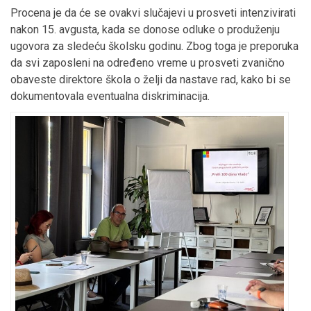
Procena je da će se ovakvi slučajevi u prosveti intenzivirati
nakon 15. avgusta, kada se donose odluke o produženju
ugovora za sledeću školsku godinu. Zbog toga je preporuka
da svi zaposleni na određeno vreme u prosveti zvanično
obaveste direktore škola o želji da nastave rad, kako bi se
dokumentovala eventualna diskriminacija.