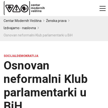
Centar Modernih Veština
Ženska prava
Izdvajamo - naslovna
Osnovan neformalni Klub parlamentarki u BiH
SOCIJALDEMOKRATIJA
Osnovan
neformalni Klub
parlamentarki u
BiH