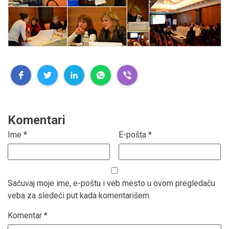
Komentari
Ime
*
E-pošta
*
Sačuvaj moje ime, e-poštu i veb mesto u ovom pregledaču
veba za sledeći put kada komentarišem.
Komentar
*