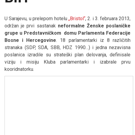
U Sarajevu, u prelepom hotelu
„Bristol“
, 2. i 3. februara 2013,
održan je prvi sastanak
neformalne Ženske poslaničke
grupe u Predstavničkom domu Parlamenta Federacije
Bosne i Hercegovine
. 18 parlamentarki iz 8 različitih
stranaka (SDP, SDA, SBB, HDZ 1990…) i jedna nezavisna
poslanica izradile su strateški plan delovanja, definisale
viziju i misiju Kluba parlamentarki i izabrale prvu
kooridnatorku.