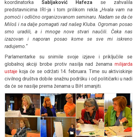
koordinatorka
Sabljaković Hafeza
se zahvalila
predstavnicima IRI-ja i tom prilikom rekla
„Hvala vam na
pomoći i odlično organizovanom seminaru. Nadam se da će
Miloš i na dalje pomagati rad našeg Kluba. Ogroman posao
smo uradili, a i mnoge nove stvari naučili. Čeka nas
izazovan i naporan posao kome se sve mi iskreno
radujemo.“
Parlamentarke su snimile svoje izjave i priključile se
globalnoj akciji brobe protiv nasilja nad ženama
milijarda
ustaje
koja će se održati 14. februara. Time su aktiviskinje
civilnog društva dobile snažnu podršku i od političarki u nadi
da će se nasilje prema ženama u BiH smanjiti.