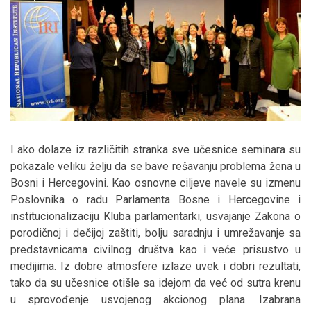
I ako dolaze iz različitih stranka sve učesnice seminara su
pokazale veliku želju da se bave rešavanju problema žena u
Bosni i Hercegovini. Kao osnovne ciljeve navele su izmenu
Poslovnika o radu Parlamenta Bosne i Hercegovine i
institucionalizaciju Kluba parlamentarki, usvajanje Zakona o
porodičnoj i dečijoj zaštiti, bolju saradnju i umrežavanje sa
predstavnicama civilnog društva kao i veće prisustvo u
medijima. Iz dobre atmosfere izlaze uvek i dobri rezultati,
tako da su učesnice otišle sa idejom da već od sutra krenu
u sprovođenje usvojenog akcionog plana. Izabrana