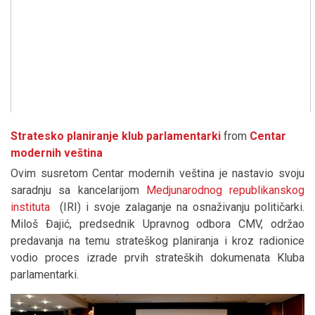
Stratesko planiranje klub parlamentarki
from
Centar
modernih veština
Ovim susretom Centar modernih veština je nastavio svoju
saradnju sa kancelarijom
Medjunarodnog republikanskog
instituta
(IRI) i svoje zalaganje na osnaživanju političarki.
Miloš Đajić, predsednik Upravnog odbora CMV, održao
predavanja na temu strateškog planiranja i kroz radionice
vodio proces izrade prvih strateških dokumenata Kluba
parlamentarki.