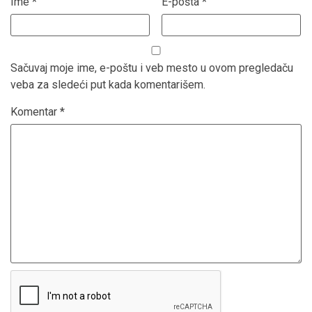
Ime
*
E-pošta
*
Sačuvaj moje ime, e-poštu i veb mesto u ovom pregledaču
veba za sledeći put kada komentarišem.
Komentar
*