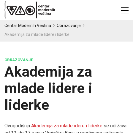
Centar Modernih Veština
Obrazovanje
Akademija za mlade lidere i liderke
OBRAZOVANJE
Akademija za
mlade lidere i
liderke
Ovogodišnja
Akademija za mlade idere i liderke
se održava
od 12. do 17. juna u Vrnjačkoj Banji, u predivnom ambijentu