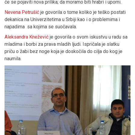
će se pojaviti nova prilika; da moramo biti hrabri i uporni.
Nevena Petrušić
je govorila o tome koliko je teško postati
dekanica na Univerzitetima u Srbiji kao i o problemima i
napadima sa kojima se suočavala.
Aleksandra Knežević
je govorila o svom iskustvu u radu sa
mladima i borbi za prava mladih ljudi. Ispričala je slatku
priču o žabi bez noge koja je doskočila do cilja do kog je
naumila.