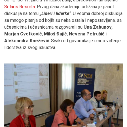
Solaris Resorta
. Prvog dana akademije održana je panel
diskusija na temu
„Lideri i liderke“
. U veoma dobroj diskusija
sa mnogo pitanja od kojih su neka ostala i nepostavljena, sa
učesnicima i učesnicama razgovarali su
Una Zabunov,
Marjan Cvetković, Miloš Đajić, Nevena Petrušić i
Aleksandra Knežević
. Svaki od govornika je izneo viđenje
liderstva iz svog iskustva.