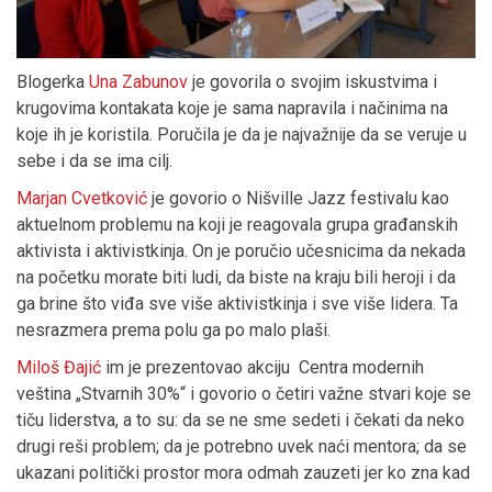
Blogerka
Una Zabunov
je govorila o svojim iskustvima i
krugovima kontakata koje je sama napravila i načinima na
koje ih je koristila. Poručila je da je najvažnije da se veruje u
sebe i da se ima cilj.
Marjan Cvetković
je govorio o Nišville Jazz festivalu kao
aktuelnom problemu na koji je reagovala grupa građanskih
aktivista i aktivistkinja. On je poručio učesnicima da nekada
na početku morate biti ludi, da biste na kraju bili heroji i da
ga brine što viđa sve više aktivistkinja i sve više lidera. Ta
nesrazmera prema polu ga po malo plaši.
Miloš Đajić
im je prezentovao akciju Centra modernih
veština „Stvarnih 30%“ i govorio o četiri važne stvari koje se
tiču liderstva, a to su: da se ne sme sedeti i čekati da neko
drugi reši problem; da je potrebno uvek naći mentora; da se
ukazani politički prostor mora odmah zauzeti jer ko zna kad