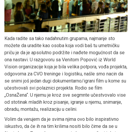
Kada radite sa tako nadahnutim grupama, najmanje sto
možete da uradite kao osoba koja vodi baš tu umetničku
priču je da je apsolutno podržite i nađete mogućnost da se
ona nastavi. U razgovoru sa Venitom Popović iz World
Vision organizacije koja je bila velika potpora, vođa projekta,
odgovorna za CVO treninge i logistiku, našle smo nacin da
se snimi još jedan dugi dokumentarno/igrani film u kome su
učestvovali svi polaznici projekta. Rodio se film
„OsnaŽena“. U njemu je kroz sve segmnte učestvovalo vise
od stotinak mladih kroz pisanje, igranje u njemu, snimanje,
obradu, montažu, realizaciju u celini.
Volim da verujem da je svima njima ovo bilo inspirativno
iskustvo, da će ih na tim krilima nositi bilo čime da se u