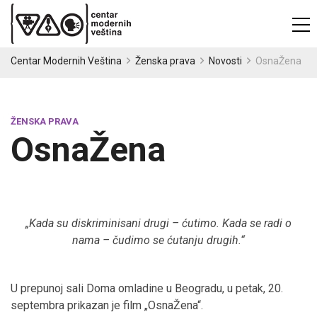
Centar Modernih Veština
Ženska prava
Novosti
OsnaŽena
ŽENSKA PRAVA
OsnaŽena
„Kada su diskriminisani drugi – ćutimo. Kada se radi o
nama – čudimo se ćutanju drugih.“
U prepunoj sali Doma omladine u Beogradu, u petak, 20.
septembra prikazan je film „OsnaŽena“.