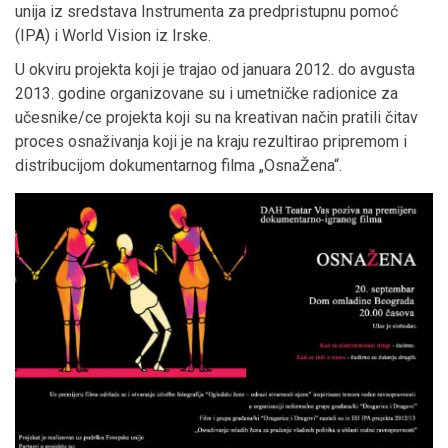
unija iz sredstava Instrumenta za predpristupnu pomoć
(IPA) i World Vision iz Irske.
U okviru projekta koji je trajao od januara 2012. do avgusta
2013. godine organizovane su i umetničke radionice za
učesnike/ce projekta koji su na kreativan način pratili čitav
proces osnaživanja koji je na kraju rezultirao pripremom i
distribucijom dokumentarnog filma „OsnaŽena“.