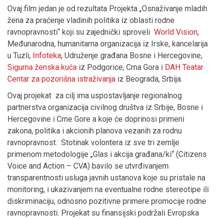
Ovaj film jedan je od rezultata Projekta „Osnaživanje mladih
žena za praćenje vladinih politika iz oblasti rodne
ravnopravnosti“ koji su zajednički sproveli
World Vision
,
Međunarodna, humanitarna organizacija iz Irske, kancelarija
u Tuzli,
Infoteka
, Udruženje građana Bosne i Hercegovine,
Sigurna ženska kuća
iz Podgorice, Crna Gora i
DAH Teatar
Centar za pozorišna istraživanja
iz Beograda, Srbija.
Ovaj projekat za cilj ima uspostavljanje regionalnog
partnerstva organizacija civilnog društva iz Srbije, Bosne i
Hercegovine i Crne Gore a koje će doprinosi primeni
zakona, politika i akcionih planova vezanih za rodnu
ravnopravnost. Stotinak volontera iz sve tri zemlje
primenom metodologije „Glas i akcija građana/ki“ (Citizens
Voice and Action – CVA) bavilo se utvrđivanjem
transparentnosti usluga javnih ustanova koje su pristale na
monitoring, i ukazivanjem na eventualne rodne stereotipe ili
diskriminaciju, odnosno pozitivne primere promocije rodne
ravnopravnosti. Projekat su finansijski podržali Evropska