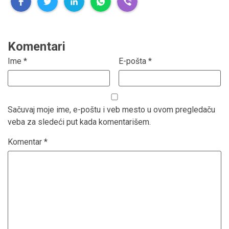
Komentari
Ime
*
E-pošta
*
Sačuvaj moje ime, e-poštu i veb mesto u ovom pregledaču
veba za sledeći put kada komentarišem.
Komentar
*