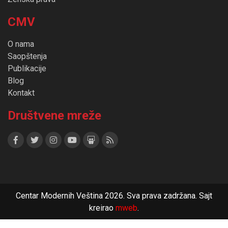
CMV
O nama
Saopštenja
Publikacije
Blog
Kontakt
Društvene mreže
Centar Modernih Veština 2026. Sva prava zadržana. Sajt
kreirao
mweb
.