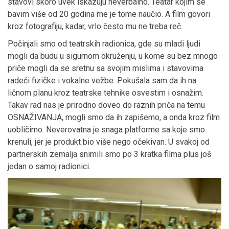
stavovi skoro uvek iskazuju neverbalno. Teatar kojim se
bavim više od 20 godina me je tome naučio. A film govori
kroz fotografiju, kadar, vrlo često mu ne treba reč.
Počinjali smo od teatrskih radionica, gde su mladi ljudi
mogli da budu u sigurnom okruženju, u kome su bez mnogo
priče mogli da se sretnu sa svojim mislima i stavovima
radeći fizičke i vokalne vežbe. Pokušala sam da ih na
ličnom planu kroz teatrske tehnike osvestim i osnažim.
Takav rad nas je prirodno doveo do raznih priča na temu
OSNAŽIVANJA, mogli smo da ih zapišemo, a onda kroz film
uobličimo. Neverovatna je snaga platforme sa koje smo
krenuli, jer je produkt bio više nego očekivan. U svakoj od
partnerskih zemalja snimili smo po 3 kratka filma plus još
jedan o samoj radionici.