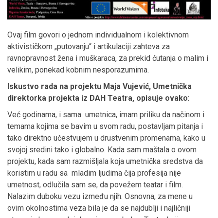
Ovaj film govori o jednom individualnom i kolektivnom
aktivističkom „putovanju“ i artikulaciji zahteva za
ravnopravnost žena i muškaraca, za prekid ćutanja o malim i
velikim, ponekad kobnim nesporazumima.
Iskustvo rada na projektu Maja Vujević, Umetnička
direktorka projekta iz DAH Teatra, opisuje ovako
:
Već godinama, i sama umetnica, imam priliku da načinom i
temama kojima se bavim u svom radu, postavljam pitanja i
tako direktno učestvujem u drustvenim promenama, kako u
svojoj sredini tako i globalno. Kada sam maštala o ovom
projektu, kada sam razmišljala koja umetnička sredstva da
koristim u radu sa mladim ljudima čija profesija nije
umetnost, odlučila sam se, da povežem teatar i film.
Nalazim duboku vezu između njih. Osnovna, za mene u
ovim okolnostima veza bila je da se najdublji i najličniji