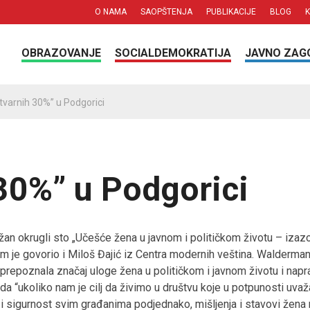
O NAMA
SAOPŠTENJA
PUBLIKACIJE
BLOG
OBRAZOVANJE
SOCIALDEMOKRATIJA
JAVNO ZAG
tvarnih 30%” u Podgorici
30%” u Podgorici
žan okrugli sto „Učešće žena u javnom i političkom životu – izazo
om je govorio i Miloš Đajić iz Centra modernih veština. Walderman
 prepoznala značaj uloge žena u političkom i javnom životu i nap
 da “ukoliko nam je cilj da živimo u društvu koje u potpunosti uv
 sigurnost svim građanima podjednako, mišljenja i stavovi žena 