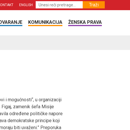
Traži
KONTAKT
ENGLISH
OVARANJE
KOMUNIKACIJA
ŽENSKA PRAVA
vi i mogućnosti“, u organizaciji
 Figaj, zamenik šefa Misije
ravila određene političke napore
ažava demokratske principe koji
moraju biti uvaženi.” Preporuka