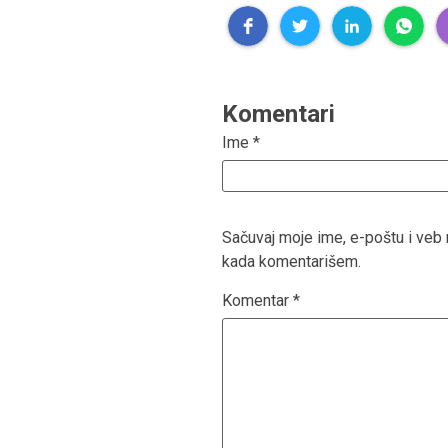
Komentari
Ime
*
Sačuvaj moje ime, e-poštu i ve
kada komentarišem.
Komentar
*