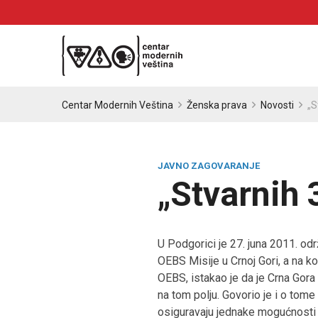
Centar Modernih Veština
Ženska prava
Novosti
„S
JAVNO ZAGOVARANJE
„Stvarnih 
U Podgorici je 27. juna 2011. odr
OEBS Misije u Crnoj Gori, a na k
OEBS, istakao je da je Crna Gora
na tom polju. Govorio je i o tome
osiguravaju jednake mogućnosti i