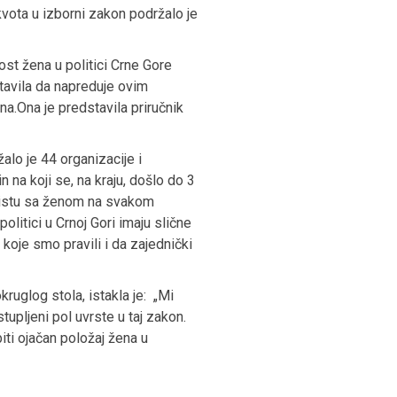
kvota u izborni zakon podržalo je
st žena u politici Crne Gore
stavila da napreduje ovim
a.Ona je predstavila priručnik
žalo je 44 organizacije i
 na koji se, na kraju, došlo do 3
 listu sa ženom na svakom
litici u Crnoj Gori imaju slične
koje smo pravili i da zajednički
uglog stola, istakla je: „Mi
pljeni pol uvrste u taj zakon.
ti ojačan položaj žena u