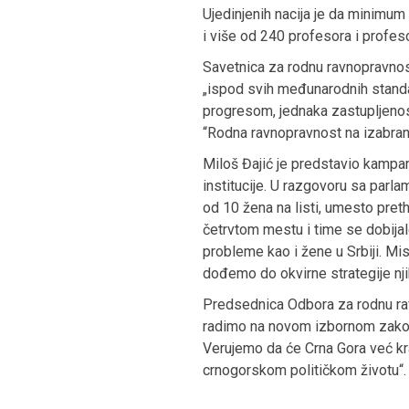
Ujedinjenih nacija je da minimum
i više od 240 profesora i profes
Savetnica za rodnu ravnopravnost
„ispod svih međunarodnih standar
progresom, jednaka zastupljenos
“Rodna ravnopravnost na izabrani
Miloš Đajić je predstavio kampan
institucije. U razgovoru sa parla
od 10 žena na listi, umesto pre
četrvtom mestu i time se dobijal
probleme kao i žene u Srbiji. Mi
dođemo do okvirne strategije nji
Predsednica Odbora za rodnu ravn
radimo na novom izbornom zakono
Verujemo da će Crna Gora već kr
crnogorskom političkom životu“.