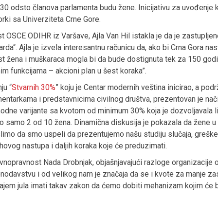
 30 odsto članova parlamenta budu žene. Inicijativu za uvođenje 
orki sa Univerziteta Crne Gore.
 OSCE ODIHR iz Varšave, Ajla Van Hil istakla je da je zastupljeno
da“. Ajla je izvela interesantnu računicu da, ako bi Crna Gora na
t žena i muškaraca mogla bi da bude dostignuta tek za 150 godin
m funkcijama – akcioni plan u šest koraka”.
ju “
Stvarnih 30%
” koju je Centar modernih veština inicirao, a podr
mentarkama i predstavnicima civilnog društva, prezentovan je način
thodne varijante sa kvotom od minimum 30% koja je dozvoljavala
o samo 2 od 10 žena. Dinamična diskusija je pokazala da žene u po
slimo da smo uspeli da prezentujemo našu studiju slučaja, greške 
hovog nastupa i daljih koraka koje će preduzimati.
opravnost Nada Drobnjak, objašnjavajući razloge organizacije okr
davstvu i od velikog nam je značaja da se i kvote za manje zastu
ajem jula imati takav zakon da ćemo dobiti mehanizam kojim će bi