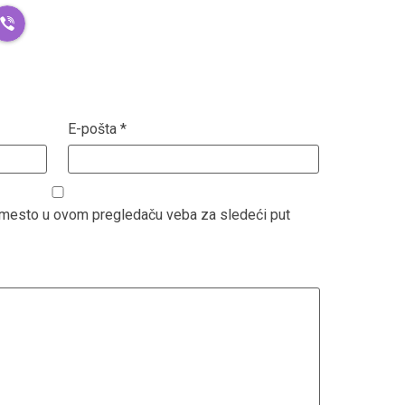
E-pošta
*
b mesto u ovom pregledaču veba za sledeći put