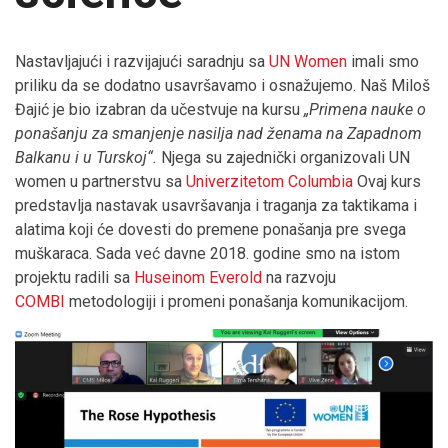
Nastavljajući i razvijajući saradnju sa
UN Women
imali smo
priliku da se dodatno usavršavamo i osnažujemo. Naš Miloš
Đajić je bio izabran da učestvuje na kursu
„Primena nauke o
ponašanju za smanjenje nasilja nad ženama na Zapadnom
Balkanu i u Turskoj“.
Njega su zajednički organizovali UN
women u partnerstvu sa
Univerzitetom Columbia
Ovaj kurs
predstavlja nastavak usavršavanja i traganja za taktikama i
alatima koji će dovesti do premene ponašanja pre svega
muškaraca. Sada već davne 2018. godine smo na istom
projektu radili sa
Huseinom Everold
na razvoju
COMBI
metodologiji i promeni ponašanja komunikacijom.