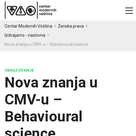
Centar Modernih Veština
Ženska prava
Izdvajamo - naslovna
Nova znanja u CMV-u – Behavioural science
OBRAZOVANJE
Nova znanja u
CMV-u –
Behavioural
science