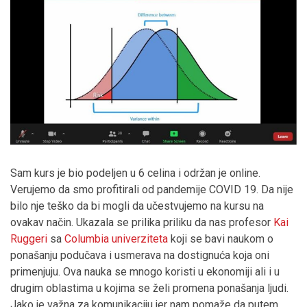
Sam kurs je bio podeljen u 6 celina i održan je online.
Verujemo da smo profitirali od pandemije COVID 19. Da nije
bilo nje teško da bi mogli da učestvujemo na kursu na
ovakav način. Ukazala se prilika priliku da nas profesor
Kai
Ruggeri
sa
Columbia univerziteta
koji se bavi naukom o
ponašanju podučava i usmerava na dostignuća koja oni
primenjuju. Ova nauka se mnogo koristi u ekonomiji ali i u
drugim oblastima u kojima se želi promena ponašanja ljudi.
Jako je važna za komunikaciju jer nam pomaže da putem