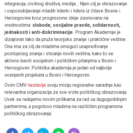
integracija, civilnog društva, medija… Njen cilj je obrazovanje
i osposobljavanje mladih liderki i lidera iz čitave Bosne i
Hercegovine kroz progresivne ideje zasnovane na
vrednostima:
slobode, socijalne pravde, solidarnosti,
jednakosti i anti-diskriminacije.
Program Akademije je
dizajniran tako da pruža teorijsko znanje i praktične veštine.
Ona ima za cilj da mladima omogući unapređivanje
postojećeg znanja i sticanje novih veština, kako bi se
aktivno bavili socijalnim i političkim pitanjima u Bosni i
Hercegovini. Politička akademija je jedan od najbolje
ocenjenih projekata u Bosni i Hercegovini.
Ovim CMV
nastavlja
svoju misiju regionalne saradnje kao
relevantna organizacija za sve vrste političkog obrazovanja.
Uvek se radujemo novim prilikama za rad sa dugogodišnjim
partnerima, a pogotovo mladima na različitim programima
političkog obrazovanja.