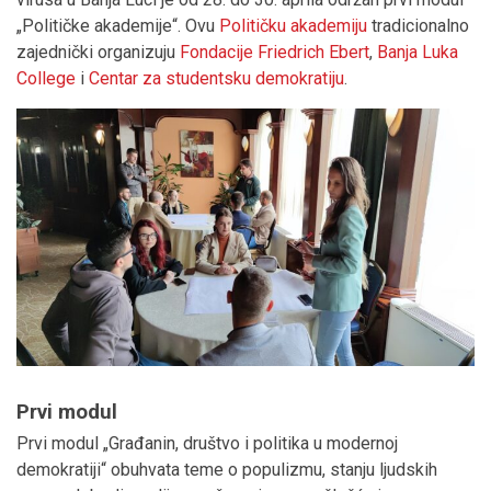
„Političke akademije“. Ovu
Političku akademiju
tradicionalno
zajednički organizuju
Fondacije Friedrich Ebert
,
Banja Luka
College
i
Centar za studentsku demokratiju
.
Prvi modul
Prvi modul „Građanin, društvo i politika u modernoj
demokratiji“ obuhvata teme o populizmu, stanju ljudskih