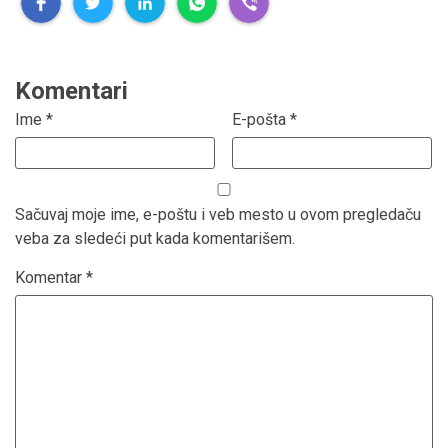
Komentari
Ime
*
E-pošta
*
Sačuvaj moje ime, e-poštu i veb mesto u ovom pregledaču
veba za sledeći put kada komentarišem.
Komentar
*