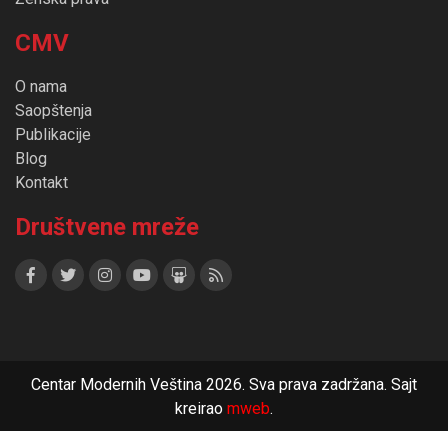
CMV
O nama
Saopštenja
Publikacije
Blog
Kontakt
Društvene mreže
Centar Modernih Veština 2026. Sva prava zadržana. Sajt
kreirao
mweb
.