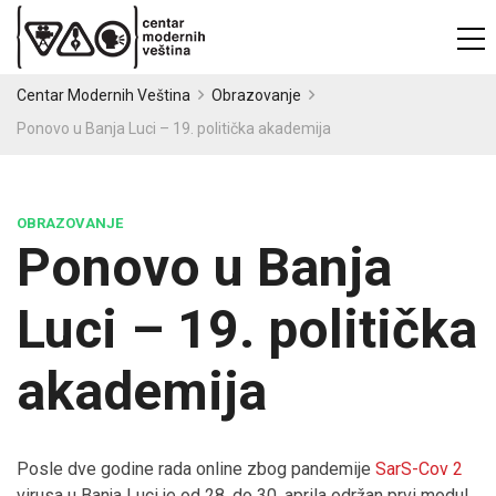
Centar Modernih Veština
Obrazovanje
Ponovo u Banja Luci – 19. politička akademija
OBRAZOVANJE
Ponovo u Banja
Luci – 19. politička
akademija
Posle dve godine rada online zbog pandemije
SarS-Cov 2
virusa u Banja Luci je od 28. do 30. aprila održan prvi modul