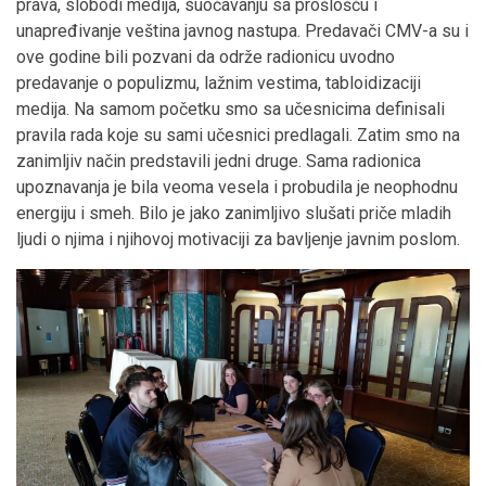
prava, slobodi medija, suočavanju sa prošlošću i
unapređivanje veština javnog nastupa. Predavači CMV-a su i
ove godine bili pozvani da održe radionicu uvodno
predavanje o populizmu, lažnim vestima, tabloidizaciji
medija. Na samom početku smo sa učesnicima definisali
pravila rada koje su sami učesnici predlagali. Zatim smo na
zanimljiv način predstavili jedni druge. Sama radionica
upoznavanja je bila veoma vesela i probudila je neophodnu
energiju i smeh. Bilo je jako zanimljivo slušati priče mladih
ljudi o njima i njihovoj motivaciji za bavljenje javnim poslom.