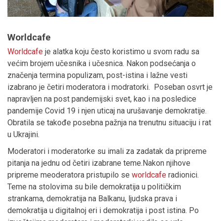
Worldcafe
Worldcafe
je alatka koju često koristimo u svom radu sa
većim brojem učesnika i učesnica. Nakon podsećanja o
značenja termina populizam, post-istina i lažne vesti
izabrano je četiri moderatora i modratorki. Poseban osvrt je
napravljen na post pandemijski svet, kao i na posledice
pandemije Covid 19 i njen uticaj na urušavanje demokratije.
Obratila se takođe posebna pažnja na trenutnu situaciju i rat
u Ukrajini.
Moderatori i moderatorke su imali za zadatak da pripreme
pitanja na jednu od četiri izabrane teme.Nakon njihove
pripreme meoderatora pristupilo se
worldcafe
radionici.
Teme na stolovima su bile demokratija u političkim
strankama, demokratija na Balkanu, ljudska prava i
demokratija u digitalnoj eri i demokratija i post istina. Po