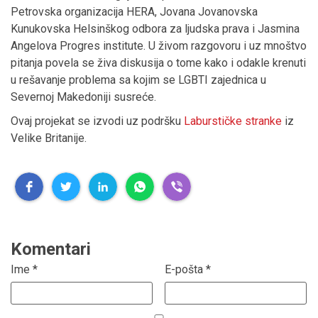
Petrovska organizacija HERA, Jovana Jovanovska
Kunukovska Helsinškog odbora za ljudska prava i Jasmina
Angelova Progres institute. U živom razgovoru i uz mnoštvo
pitanja povela se živa diskusija o tome kako i odakle krenuti
u rešavanje problema sa kojim se LGBTI zajednica u
Severnoj Makedoniji susreće.
Ovaj projekat se izvodi uz podršku
Laburstičke stranke
iz
Velike Britanije.
Komentari
Ime
*
E-pošta
*