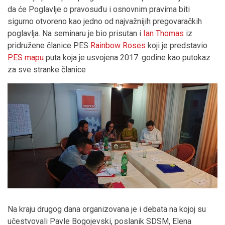
da će Poglavlje o pravosuđu i osnovnim pravima biti
sigurno otvoreno kao jedno od najvažnijih pregovaračkih
poglavlja. Na seminaru je bio prisutan i
Ian Thomas
iz
pridružene članice PES
Rainbow Roses
koji je predstavio
PES mapu
puta koja je usvojena 2017. godine kao putokaz
za sve stranke članice
Na kraju drugog dana organizovana je i debata na kojoj su
učestvovali Pavle Bogojevski, poslanik SDSM, Elena