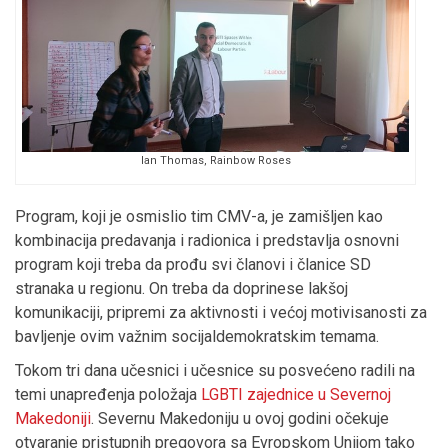
Ian Thomas, Rainbow Roses
Program, koji je osmislio tim CMV-a, je zamišljen kao
kombinacija predavanja i radionica i predstavlja osnovni
program koji treba da prođu svi članovi i članice SD
stranaka u regionu. On treba da doprinese lakšoj
komunikaciji, pripremi za aktivnosti i većoj motivisanosti za
bavljenje ovim važnim socijaldemokratskim temama.
Tokom tri dana učesnici i učesnice su posvećeno radili na
temi unapređenja položaja
LGBTI zajednice u Severnoj
Makedoniji
. Severnu Makedoniju u ovoj godini očekuje
otvaranje pristupnih pregovora sa Evropskom Unijom tako