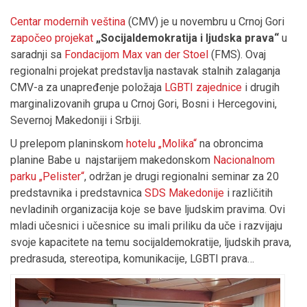
Centar modernih veština
(CMV) je u novembru u Crnoj Gori
započeo projekat
„Socijaldemokratija i ljudska prava“
u
saradnji sa
Fondacijom Max van der Stoel
(FMS). Ovaj
regionalni projekat predstavlja nastavak stalnih zalaganja
CMV-a za unapređenje položaja
LGBTI zajednice
i drugih
marginalizovanih grupa u Crnoj Gori, Bosni i Hercegovini,
Severnoj Makedoniji i Srbiji.
U prelepom planinskom
hotelu „Molika“
na obroncima
planine Babe u najstarijem makedonskom
Nacionalnom
parku „Pelister“
, održan je drugi regionalni seminar za 20
predstavnika i predstavnica
SDS Makedonije
i različitih
nevladinih organizacija koje se bave ljudskim pravima. Ovi
mladi učesnici i učesnice su imali priliku da uče i razvijaju
svoje kapacitete na temu socijaldemokratije, ljudskih prava,
predrasuda, stereotipa, komunikacije, LGBTI prava…