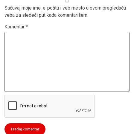
Sačuvaj moje ime, e-poštu i veb mesto u ovom pregledaču
veba za sledeći put kada komentarišem.
Komentar
*