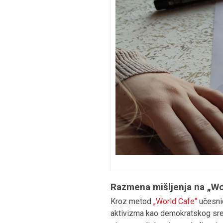
Razmena mišljenja na „Wo
Kroz metod
„World Cafe“
učesnic
aktivizma kao demokratskog sredst