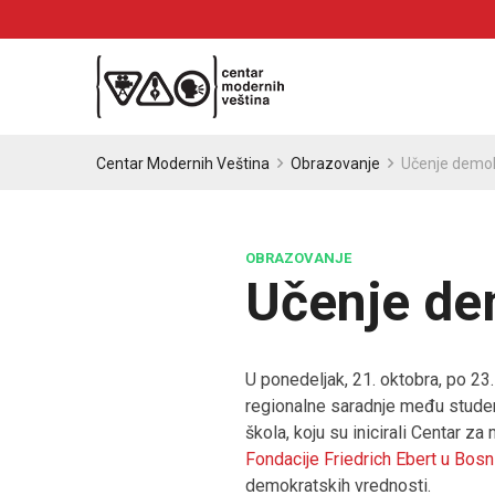
Centar Modernih Veština
Obrazovanje
Učenje demok
OBRAZOVANJE
Učenje de
U ponedeljak, 21. oktobra, po 23
regionalne saradnje među student
škola, koju su inicirali Centar 
Fondacije Friedrich Ebert u Bosn
demokratskih vrednosti.