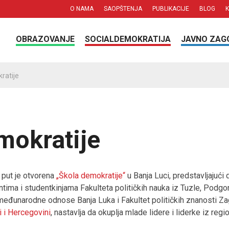
O NAMA
SAOPŠTENJA
PUBLIKACIJE
BLOG
OBRAZOVANJE
SOCIALDEMOKRATIJA
JAVNO ZAG
ratije
mokratije
. put je otvorena
„Škola demokratije“
u Banja Luci, predstavljajući
ima i studentkinjama Fakulteta političkih nauka iz Tuzle, Podgor
za međunarodne odnose Banja Luka i Fakultet političkih znanosti Za
i i Hercegovini
, nastavlja da okuplja mlade lidere i liderke iz reg