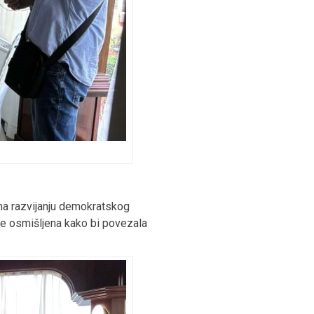
 na razvijanju demokratskog
a je osmišljena kako bi povezala