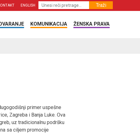
Traži
KONTAKT
ENGLISH
OVARANJE
KOMUNIKACIJA
ŽENSKA PRAVA
 dugogodišnji primer uspešne
ice, Zagreba i Banja Luke. Ova
greb, uz tradicionalnu podršku
iona sa ciljem promocije