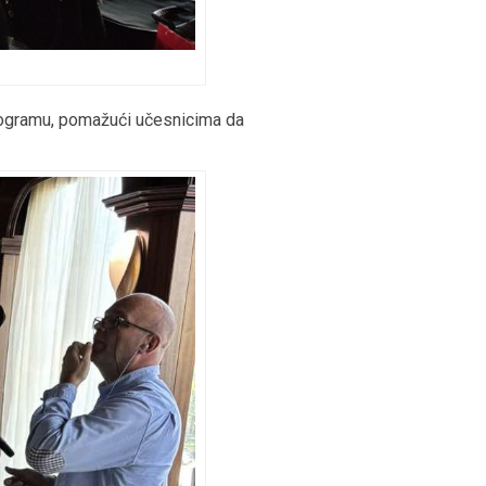
programu, pomažući učesnicima da