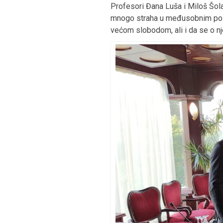
Profesori Đana Luša i Miloš Šola
mnogo straha u međusobnim pose
većom slobodom, ali i da se o nj