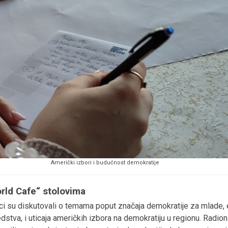
Američki izbori i budućnost demokratije
rld Cafe“ stolovima
i su diskutovali o temama poput značaja demokratije za mlade, e
va, i uticaja američkih izbora na demokratiju u regionu. Radionic