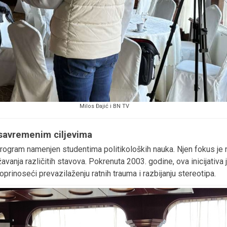
Milos Đajić i BN TV
 savremenim ciljevima
program namenjen studentima politikoloških nauka. Njen fokus je
ažavanja različitih stavova. Pokrenuta 2003. godine, ova inicijativ
prinoseći prevazilaženju ratnih trauma i razbijanju stereotipa.