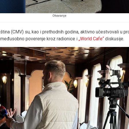
Otvaranje
ština (CMV) su, kao i prethodnih godina, aktivno učestvovali u 
ju međusobno poverenje kroz radionice i
„World Cafe“
diskusije.