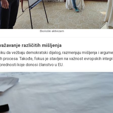
Ekološki aktivizam
ažavanje različitih mišljenja
iliku da vežbaju demokratski dijalog, razmenjuju mišljenja i argum
h procesa. Takođe, fokus je stavljen na važnost evropskih integr
prednosti koje donosi članstvo u EU.