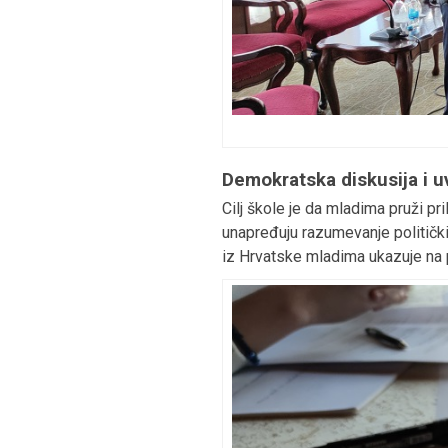
Demokratska diskusija i uv
Cilj škole je da mladima pruži pr
unapređuju razumevanje politički
iz Hrvatske mladima ukazuje na 