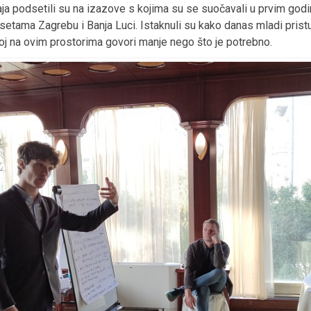
ja podsetili su na izazove s kojima su se suočavali u prvim god
tama Zagrebu i Banja Luci. Istaknuli su kako danas mladi prist
oj na ovim prostorima govori manje nego što je potrebno.