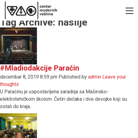
Tag Archive: nasilje
#Mladiodakcije Paraćin
decembar 8, 2019 8:59 pm
Published by
admin
Leave your
thoughts
U Paraćinu je uspostavljena saradnja sa Mašinsko-
elektrotehičkom školom. Četiri dečaka i dve devojke koji su
ostali do kraja...