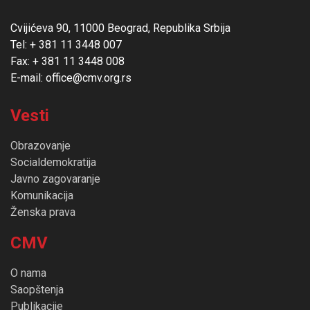
Cvijićeva 90, 11000 Beograd, Republika Srbija
Tel: + 381 11 3448 007
Fax: + 381 11 3448 008
E-mail: office@cmv.org.rs
Vesti
Obrazovanje
Socialdemokratija
Javno zagovaranje
Komunikacija
Ženska prava
CMV
O nama
Saopštenja
Publikacije