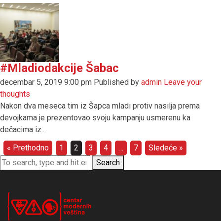
#Mladiodakcije Šabac
decembar 5, 2019 9:00 pm
Published by
admin
Leave your
thoughts
Nakon dva meseca tim iz Šapca mladi protiv nasilja prema
devojkama je prezentovao svoju kampanju usmerenu ka
dečacima iz...
« Prethodno
1
2
3
4
…
7
Sledeće »
Search