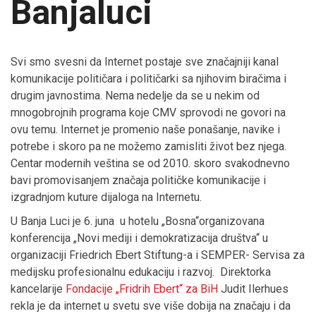
Banjaluci
Svi smo svesni da Internet postaje sve značajniji kanal
komunikacije političara i političarki sa njihovim biračima i
drugim javnostima. Nema nedelje da se u nekim od
mnogobrojnih programa koje CMV sprovodi ne govori na
ovu temu. Internet je promenio naše ponašanje, navike i
potrebe i skoro pa ne možemo zamisliti život bez njega.
Centar modernih veština se od 2010. skoro svakodnevno
bavi promovisanjem značaja političke komunikacije i
izgradnjom kuture dijaloga na Internetu.
U Banja Luci je 6. juna u hotelu „Bosna“organizovana
konferencija „Novi mediji i demokratizacija društva“ u
organizaciji Friedrich Ebert Stiftung-a i SEMPER- Servisa za
medijsku profesionalnu edukaciju i razvoj. Direktorka
kancelarije
Fondacije „Fridrih Ebert“ za BiH
Judit Ilerhues
rekla je da internet u svetu sve više dobija na značaju i da