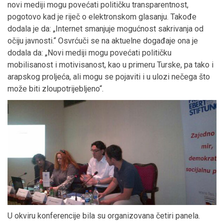
novi mediji mogu povećati političku transparentnost,
pogotovo kad je riječ o elektronskom glasanju. Takođe
dodala je da: „Internet smanjuje mogućnost sakrivanja od
očiju javnosti.“ Osvrćuči se na aktuelne događaje ona je
dodala da: „Novi mediji mogu povećati političku
mobilisanost i motivisanost, kao u primeru Turske, pa tako i
arapskog proljeća, ali mogu se pojaviti i u ulozi nečega što
može biti zloupotrijebljeno“.
U okviru konferencije bila su organizovana četiri panela.