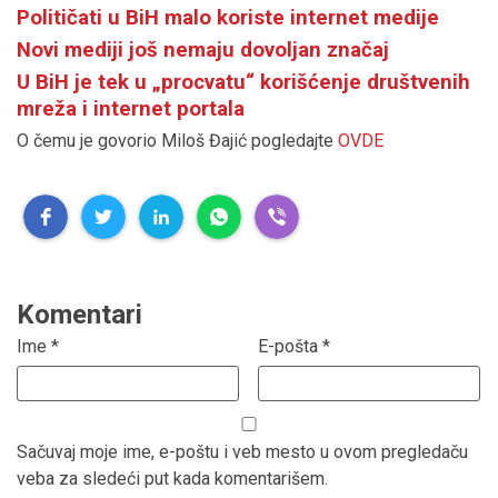
Političati u BiH malo koriste internet medije
Novi mediji još nemaju dovoljan značaj
U BiH je tek u „procvatu“ korišćenje društvenih
mreža i internet portala
O čemu je govorio Miloš Đajić pogledajte
OVDE
Komentari
Ime
*
E-pošta
*
Sačuvaj moje ime, e-poštu i veb mesto u ovom pregledaču
veba za sledeći put kada komentarišem.