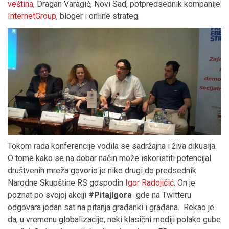
veština,
Dragan Varagić, Novi Sad, potpredsednik kompanije
InternetGroup
, bloger i online strateg.
Tokom rada konferencije vodila se sadržajna i živa dikusija.
O tome kako se na dobar način može iskoristiti potencijal
društvenih mreža govorio je niko drugi do predsednik
Narodne Skupštine RS gospodin
Igor Radojičić
. On je
poznat po svojoj akciji
#PitajIgora
gde na Twitteru
odgovara jedan sat na pitanja građanki i građana. Rekao je
da, u vremenu globalizacije, neki klasični mediji polako gube