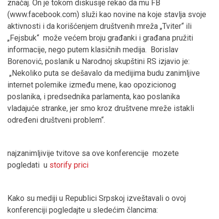
značaj. On je tokom diskusije rekao da mu FB
(www.facebook.com) služi kao novine na koje stavlja svoje
aktivnosti i da korišćenjem društvenih mreža „Tviter“ ili
„Fejsbuk“ može većem broju građanki i građana pružiti
informacije, nego putem klasičnih medija. Borislav
Borenović, poslanik u Narodnoj skupštini RS izjavio je:
„Nekoliko puta se dešavalo da medijima budu zanimljive
internet polemike između mene, kao opozicionog
poslanika, i predsednika parlamenta, kao poslanika
vladajuće stranke, jer smo kroz društvene mreže istakli
određeni društveni problem“.
najzanimljivije tvitove sa ove konferencije mozete
pogledati u
storify prici
Kako su mediji u Republici Srpskoj izveštavali o ovoj
konferenciji pogledajte u sledećim člancima: