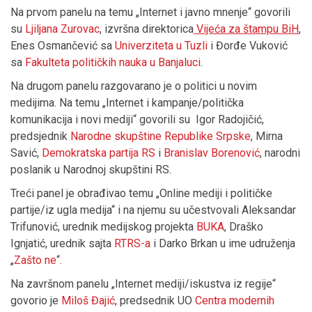
Na prvom panelu na temu „Internet i javno mnenje“ govorili
su
Ljiljana Zurovac
, izvršna direktorica
Vijeća za štampu BiH
,
Enes Osmančević sa
Univerziteta u Tuzli
i Đorđe Vuković
sa
Fakulteta političkih nauka u Banjaluci
.
Na drugom panelu razgovarano je o politici u novim
medijima. Na temu „Internet i kampanje/politička
komunikacija i novi mediji“ govorili su Igor Radojičić,
predsjednik
Narodne skupštine Republike Srpske
, Mirna
Savić,
Demokratska partija RS
i
Branislav Borenović
, narodni
poslanik u Narodnoj skupštini RS.
Treći panel je obrađivao temu „Online mediji i političke
partije/iz ugla medija“ i na njemu su učestvovali Aleksandar
Trifunović, urednik medijskog projekta
BUKA
, Draško
Ignjatić, urednik sajta
RTRS-a
i Darko Brkan u ime udruženja
„
Zašto ne
“.
Na završnom panelu „Internet mediji/iskustva iz regije“
govorio je
Miloš Đajić
, predsednik UO
Centra modernih