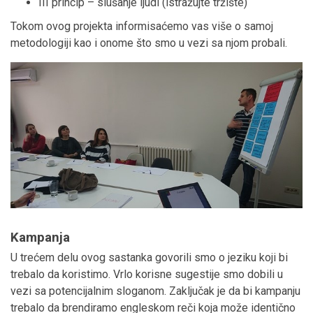
III princip – slušanje ljudi (istražujte tržište)
Tokom ovog projekta informisaćemo vas više o samoj
metodologiji kao i onome što smo u vezi sa njom probali.
Kampanja
U trećem delu ovog sastanka govorili smo o jeziku koji bi
trebalo da koristimo. Vrlo korisne sugestije smo dobili u
vezi sa potencijalnim sloganom. Zaključak je da bi kampanju
trebalo da brendiramo engleskom reči koja može identično