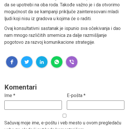
da se upotrebi na oba roda. Takođe važno je i da otvorimo
mogućnost da se kampanji priključe zainteresovani mladi
ljudi koji nisu iz gradova u kojima će o raditi.
Ovaj konsultativni sastanak je ispunio sva očekivanja i dao
nam mnogo različitih smernica za dalje razmišljanje
pogotovo za razvoj komunikacione strategije.
Komentari
Ime
*
E-pošta
*
Sačuvaj moje ime, e-poštu i veb mesto u ovom pregledaču