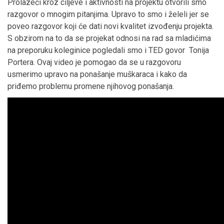
Prolazeći kroz ciljeve i aktivnosti na projektu otvorili smo
razgovor o mnogim pitanjima. Upravo to smo i želeli jer se
poveo razgovor koji će dati novi kvalitet izvođenju projekta.
S obzirom na to da se projekat odnosi na rad sa mladićima
na preporuku koleginice pogledali smo i TED govor Tonija
Portera. Ovaj video je pomogao da se u razgovoru
usmerimo upravo na ponašanje muškaraca i kako da
priđemo problemu promene njihovog ponašanja.