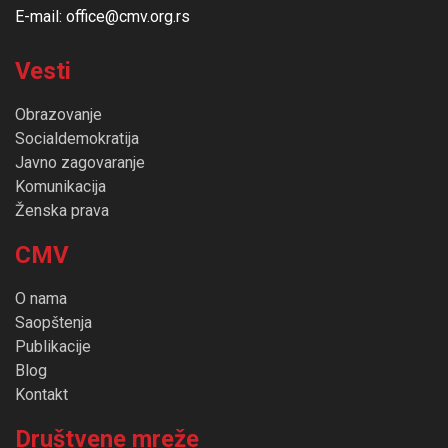
E-mail: office@cmv.org.rs
Vesti
Obrazovanje
Socialdemokratija
Javno zagovaranje
Komunikacija
Ženska prava
CMV
O nama
Saopštenja
Publikacije
Blog
Kontakt
Društvene mreže