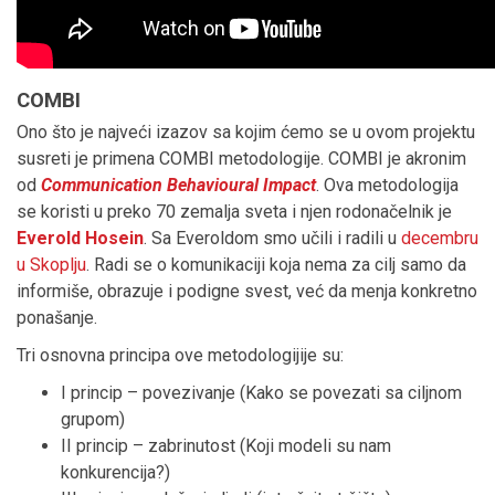
COMBI
Ono što je najveći izazov sa kojim ćemo se u ovom projektu
susreti je primena COMBI metodologije. COMBI je akronim
od
Communication Behavioural Impact
. Ova metodologija
se koristi u preko 70 zemalja sveta i njen rodonačelnik je
Everold Hosein
. Sa Everoldom smo učili i radili u
decembru
u Skoplju
. Radi se o komunikaciji koja nema za cilj samo da
informiše, obrazuje i podigne svest, već da menja konkretno
ponašanje.
Tri osnovna principa ove metodologijije su:
I princip – povezivanje (Kako se povezati sa ciljnom
grupom)
II princip – zabrinutost (Koji modeli su nam
konkurencija?)