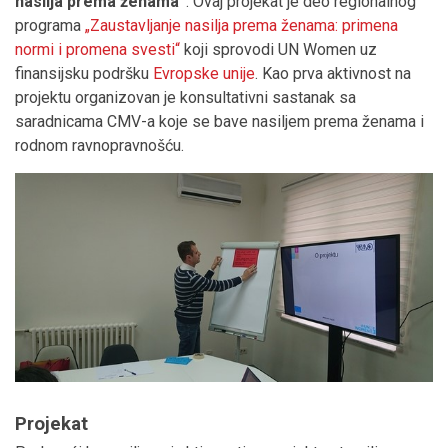
nasilja prema ženama“
. Ovaj projekat je deo regionalnog
programa
„Zaustavljanje nasilja prema ženama: primena
normi i promena svesti“
koji sprovodi UN Women uz
finansijsku podršku
Evropske unije
. Kao prva aktivnost na
projektu organizovan je konsultativni sastanak sa
saradnicama CMV-a koje se bave nasiljem prema ženama i
rodnom ravnopravnošću.
Projekat