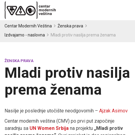
Centar Modernih Veština
Ženska prava
Izdvajamo - naslovna
Mladi protiv nasilja prema ženama
ŽENSKA PRAVA
Mladi protiv nasilja
prema ženama
Nasilje je poslednje utočište neodgovornih –
Ajzak Asimov
Centar modernih veština (CMV) po prvi put započinje
saradnju sa
UN Women Srbija
na projektu
„Mladi protiv