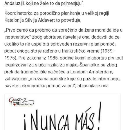
Andaluziji, koji ne žele to da primenjuju“.
Koordinatorka za porodično planiranje u velikoj regiji
Katalonija Silvija Aldavert to potvrđuje.
„Prvo ćemo da probmo da sprečimo da žena mora da ide u
inostranstvo“ zbog abortusa, navela je ona, dodavši da će
ukoliko to ne uspe biti sproveden rezervni plan pomoći,
poput onoga što je rađeno u frankističko vreme (1939-
1975). Pre zakona iz 1985. godine kojim je abortus prvi put
legalizovan za slučaj rizika za majku, Španjolke su zbog
prekida trudnoće išle najčešće u London i Amsterdam,
zahvaljujući „mrežama podrške koje su pužale informaciju,
savete i ekonomsku pomoć za put“, objasnila je ona.