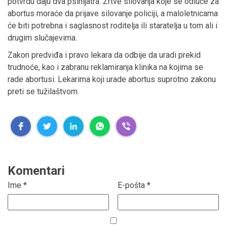
potvrdu daju dva psihijatra. Žrtve silovanja koje se odluče za
abortus moraće da prijave silovanje policiji, a maloletnicama
će biti potrebna i saglasnost roditelja ili staratelja u tom ali i
drugim slučajevima.
Zakon predviđa i pravo lekara da odbije da uradi prekid
trudnoće, kao i zabranu reklamiranja klinika na kojima se
rade abortusi. Lekarima koji urade abortus suprotno zakonu
preti se tužilaštvom.
Komentari
Ime
*
E-pošta
*