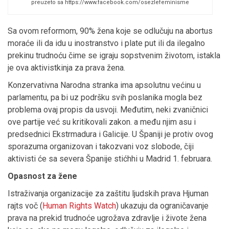
preuzeto sa https://www.facebook.com/osezlefeminisme
Sa ovom reformom, 90% žena koje se odlučuju na abortus
moraće ili da idu u inostranstvo i plate put ili da ilegalno
prekinu trudnoću čime se igraju sopstvenim životom, istakla
je ova aktivistkinja za prava žena.
Konzervativna Narodna stranka ima apsolutnu većinu u
parlamentu, pa bi uz podršku svih poslanika mogla bez
problema ovaj propis da usvoji. Međutim, neki zvaničnici
ove partije već su kritikovali zakon. a među njim asu i
predsednici Ekstrmadura i Galicije. U Španiji je protiv ovog
sporazuma organizovan i takozvani voz slobode, čiji
aktivisti će sa severa Španije stićhhi u Madrid 1. februara.
Opasnost za žene
Istraživanja organizacije za zaštitu ljudskih prava Hjuman
rajts voč (
Human Rights Watch
) ukazuju da ograničavanje
prava na prekid trudnoće ugrožava zdravlje i živote žena