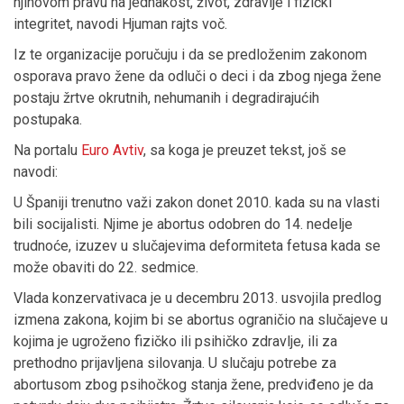
njihovom pravu na jednakost, život, zdravlje i fizički
integritet, navodi Hjuman rajts voč.
Iz te organizacije poručuju i da se predloženim zakonom
osporava pravo žene da odluči o deci i da zbog njega žene
postaju žrtve okrutnih, nehumanih i degradirajućih
postupaka.
Na portalu
Euro Avtiv
, sa koga je preuzet tekst, još se
navodi:
U Španiji trenutno važi zakon donet 2010. kada su na vlasti
bili socijalisti. Njime je abortus odobren do 14. nedelje
trudnoće, izuzev u slučajevima deformiteta fetusa kada se
može obaviti do 22. sedmice.
Vlada konzervativaca je u decembru 2013. usvojila predlog
izmena zakona, kojim bi se abortus ograničio na slučajeve u
kojima je ugroženo fizičko ili psihičko zdravlje, ili za
prethodno prijavljena silovanja. U slučaju potrebe za
abortusom zbog psihočkog stanja žene, predviđeno je da