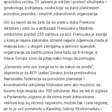
apsolutnu većinu, 23. januara je održan i protest stručnjaka –
ginekologa, psihijatara, osoba koje se bave planiranjem
porodice, pravnika i stručnih zdravstvenih organizacija.
Oni su naveli da ne žele da se vrate u doba Frankove
diktature i zato su u ambasadi Francuske u Madridu
simbolično predali 220 zahteva za azil. Francuska je zemlja
u kojoj je najava zakonske izmene najjače odjeknula, mada je
reakcija bilo i u drugim zemljama, a aktivisti španskih
organizacija za zaštitu prava žena kažu da ih kolege iz
čitave Evrope zovu da pitaju kako mogu da pomognu.
„Usmereni smo pre svega na to da zakon ne prođe“,
objasnila je za AFP Izabel Serano, bivša predsednica
Nacionalne federacija za porodično planiranje i
koordinatorka udruženja Slobodne smo ako možemo da
biramo koja okuplja oko 300 udruženja. Ako se tekst izglasa
u Parlamentu „sigurno je da ćemo imati zdravstvene
sektore koji su, recimo, nepokorni, možda čak i cele regione,
jer to je već pomenuto u Karaliniji, Galiciji, Ekstremaduru i