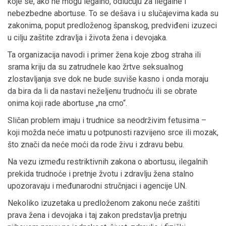
koje se, ako ne mogu legalno, odlučuju za ilegalne i
nebezbedne abortuse. To se dešava i u slučajevima kada su
zakonima, poput predloženog španskog, predviđeni izuzeci
u cilju zaštite zdravlja i života žena i devojaka.
Ta organizacija navodi i primer žena koje zbog straha ili
srama kriju da su zatrudnele kao žrtve seksualnog
zlostavljanja sve dok ne bude suviše kasno i onda moraju
da bira da li da nastavi neželjenu trudnoću ili se obrate
onima koji rade abortuse „na crno“.
Sličan problem imaju i trudnice sa neodrživim fetusima –
koji možda neće imatu u potpunosti razvijeno srce ili mozak,
što znači da neće moći da rode živu i zdravu bebu.
Na vezu između restriktivnih zakona o abortusu, ilegalnih
prekida trudnoće i pretnje žvotu i zdravlju žena stalno
upozoravaju i međunarodni stručnjaci i agencije UN.
Nekoliko izuzetaka u predloženom zakonu neće zaštiti
prava žena i devojaka i taj zakon predstavlja pretnju