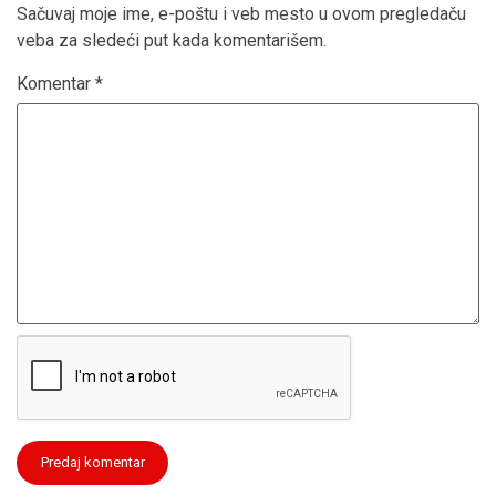
Sačuvaj moje ime, e-poštu i veb mesto u ovom pregledaču
veba za sledeći put kada komentarišem.
Komentar
*