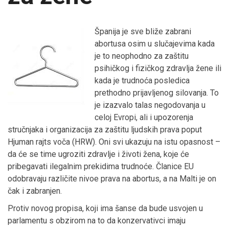
Španija je sve bliže zabrani
abortusa osim u slučajevima kada
je to neophodno za zaštitu
psihičkog i fizičkog zdravlja žene ili
kada je trudnoća posledica
prethodno prijavljenog silovanja. To
je izazvalo talas negodovanja u
celoj Evropi, ali i upozorenja
stručnjaka i organizacija za zaštitu ljudskih prava poput
Hjuman rajts voča (HRW). Oni svi ukazuju na istu opasnost –
da će se time ugroziti zdravlje i životi žena, koje će
pribegavati ilegalnim prekidima trudnoće. Članice EU
odobravaju različite nivoe prava na abortus, a na Malti je on
čak i zabranjen.
Protiv novog propisa, koji ima šanse da bude usvojen u
parlamentu s obzirom na to da konzervativci imaju